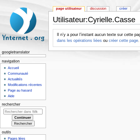
page utilisateur
discussion
créer
Utilisateur:Cyrielle.Casse
Aller à :
navigation
,
rechercher
Il n’y a pour l’instant aucun texte sur cette 
dans les opérations liées
ou
créer cette page
.
googletranslator
navigation
Accueil
Communauté
Actualités
Modifications récentes
Page au hasard
Aide
rechercher
outils
Pages liées