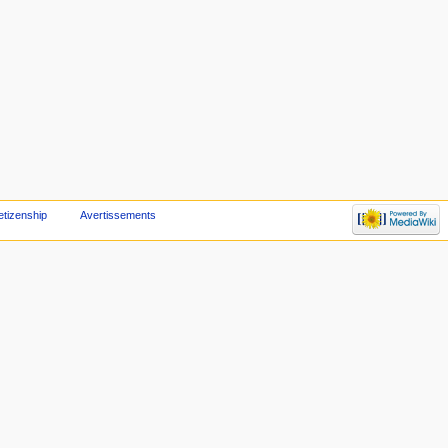
etizenship
Avertissements