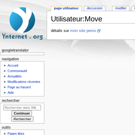
page utilisateur
discussion
modifier
Utilisateur:Move
Aller à :
navigation
,
rechercher
détails sur
mon site perso
googletranslator
navigation
Accueil
Communauté
Actualités
Modifications récentes
Page au hasard
Aide
rechercher
outils
Pages liées