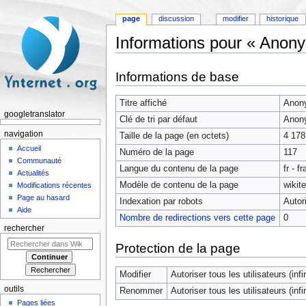
page
discussion
modifier
historique
Informations pour « Anon
Aller à :
navigation
,
rechercher
Informations de base
Titre affiché
Anon
googletranslator
Clé de tri par défaut
Anon
navigation
Taille de la page (en octets)
4 178
Accueil
Numéro de la page
117
Communauté
Langue du contenu de la page
fr - f
Actualités
Modèle de contenu de la page
wikit
Modifications récentes
Page au hasard
Indexation par robots
Autor
Aide
Nombre de redirections vers cette page
0
rechercher
Protection de la page
Modifier
Autoriser tous les utilisateurs (infin
outils
Renommer
Autoriser tous les utilisateurs (infin
Pages liées