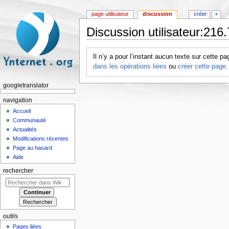
page utilisateur
discussion
créer
+
Discussion utilisateur:216
Aller à :
navigation
,
rechercher
Il n’y a pour l’instant aucun texte sur cette 
dans les opérations liées
ou
créer cette page
.
googletranslator
navigation
Accueil
Communauté
Actualités
Modifications récentes
Page au hasard
Aide
rechercher
outils
Pages liées