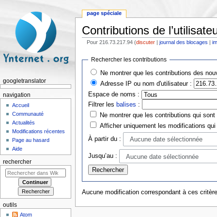
page spéciale
Contributions de l’utilisate
Pour 216.73.217.94 (
discuter
|
journal des blocages
|
i
Aller à :
navigation
,
rechercher
Rechercher les contributions
Ne montrer que les contributions des nouv
googletranslator
Adresse IP ou nom d'utilisateur :
Espace de noms :
navigation
Filtrer les
balises
:
Accueil
Communauté
Ne montrer que les contributions qui sont 
Actualités
Afficher uniquement les modifications qui
Modifications récentes
À partir du :
Aucune date sélectionnée
Page au hasard
Aide
Jusqu’au :
Aucune date sélectionnée
rechercher
Aucune modification correspondant à ces critère
outils
Atom