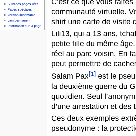
C’est ce que vous faites
Suivi des pages liées
communauté virtuelle. Vo
Pages spéciales
Version imprimable
shirt une carte de visite 
Lien permanent
Information sur la page
Lili13, qui a 13 ans, tch
petite fille du même âge
réel au parc voisin. En f
peut permettre de cacher
[1]
Salam Pax
est le pseu
la deuxième guerre du Gol
quotidien. Seul l’anonym
d’une arrestation et des 
Ces deux exemples extrê
pseudonyme : la protectio