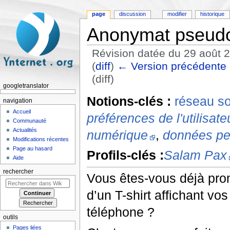
page
discussion
modifier
historique
Anonymat pseud
Révision datée du 29 août 
(
diff
)
← Version précédente
(diff)
googletranslator
Aller à :
navigation
,
rechercher
Notions-clés :
réseau so
navigation
Accueil
préférences de l'utilisate
Communauté
Actualités
numérique
,
données pe
Modifications récentes
Page au hasard
Profils-clés :
Salam Pax
Aide
rechercher
Vous êtes-vous déjà pro
d’un T-shirt affichant v
téléphone ?
outils
Pages liées