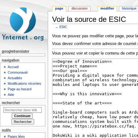
page
discussion
modifier
historique
Voir la source de ESIC
←
ESIC
Aller à :
navigation
,
rechercher
Vous ne pouvez pas modifier cette page, pour la
Vous devez confirmer votre adresse de courriel a
googletranslator
Vous pouvez voir et copier le contenu de cette 
navigation
Accueil
Communauté
Actualités
Modifications récentes
Page au hasard
Aide
rechercher
outils
Pages liées