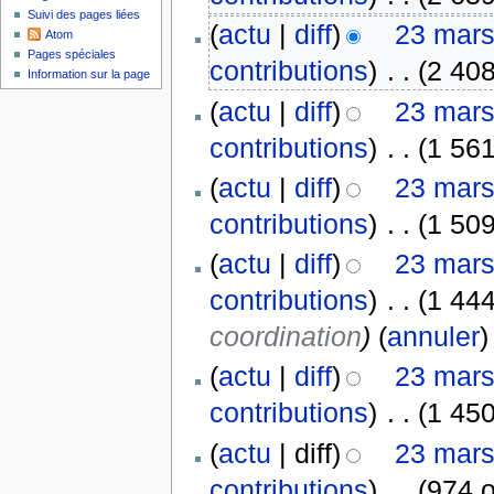
Suivi des pages liées
(
actu
|
diff
)
23 mars
Atom
Pages spéciales
contributions
)
‎
. .
(2 408
Information sur la page
(
actu
|
diff
)
23 mars
contributions
)
‎
. .
(1 561
(
actu
|
diff
)
23 mars
contributions
)
‎
. .
(1 509
(
actu
|
diff
)
23 mars
contributions
)
‎
. .
(1 444
coordination
)
(
annuler
)
(
actu
|
diff
)
23 mars
contributions
)
‎
. .
(1 450
(
actu
| diff)
23 mars
contributions
)
‎
. .
(974 o