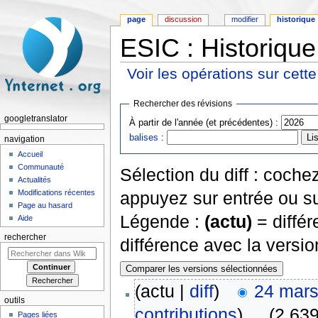
page
discussion
modifier
historique
ESIC : Historique
Voir les opérations sur cett
Aller à :
navigation
,
rechercher
Rechercher des révisions
googletranslator
À partir de l'année (et précédentes) :
balises
:
navigation
Accueil
Communauté
Sélection du diff : coch
Actualités
Modifications récentes
appuyez sur entrée ou su
Page au hasard
Légende :
(actu)
= différ
Aide
rechercher
différence avec la versi
(actu |
diff
)
24 mars
outils
contributions
)
‎
. .
(2 639
Pages liées