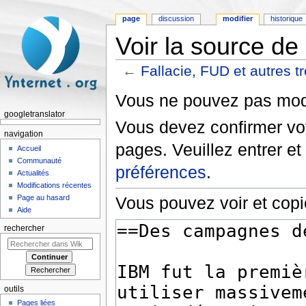
page
discussion
modifier
historique
Voir la source de 
←
Fallacie, FUD et autres tr
Aller à :
navigation
,
rechercher
Vous ne pouvez pas modif
googletranslator
Vous devez confirmer vot
navigation
pages. Veuillez entrer et
Accueil
Communauté
préférences
.
Actualités
Modifications récentes
Page au hasard
Vous pouvez voir et copi
Aide
rechercher
outils
Pages liées