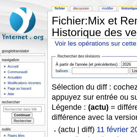
fichier
discussion
modifier
historiqu
Fichier:Mix et Re
Historique des ve
Voir les opérations sur cett
Aller à :
navigation
,
rechercher
googletranslator
Rechercher des révisions
navigation
À partir de l'année (et précédentes) :
Accueil
balises
:
Communauté
Actualités
Modifications récentes
Sélection du diff : coch
Page au hasard
Aide
appuyez sur entrée ou su
rechercher
Légende :
(actu)
= différ
différence avec la versi
(actu | diff)
11 février 
outils
Pages liées