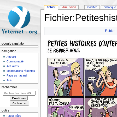
fichier
discussion
modifier
historique
Fichier:Petiteshis
Aller à :
navigation
,
rechercher
Fichier
googletranslator
navigation
Accueil
Communauté
Actualités
Modifications récentes
Page au hasard
Aide
rechercher
outils
Pages liées