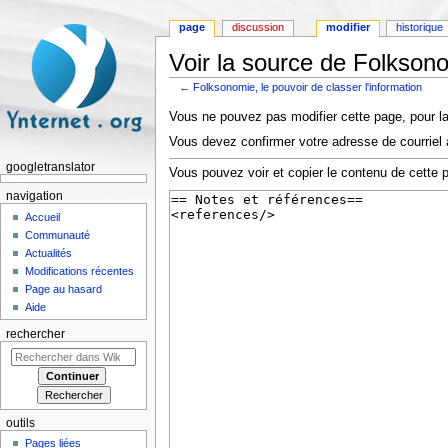
page
discussion
modifier
historique
Voir la source de Folksono
←
Folksonomie, le pouvoir de classer l'information
Aller à :
navigation
,
rechercher
Vous ne pouvez pas modifier cette page, pour la
Vous devez confirmer votre adresse de courriel a
googletranslator
Vous pouvez voir et copier le contenu de cette 
navigation
Accueil
Communauté
Actualités
Modifications récentes
Page au hasard
Aide
rechercher
outils
Pages liées