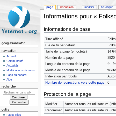
page
discussion
modifier
historique
Informations pour « Folkso
Aller à :
navigation
,
rechercher
Informations de base
Titre affiché
Folks
googletranslator
Clé de tri par défaut
Folks
navigation
Taille de la page (en octets)
14 64
Accueil
Numéro de la page
3820
Communauté
Langue du contenu de la page
fr - f
Actualités
Modèle de contenu de la page
wikit
Modifications récentes
Page au hasard
Indexation par robots
Autor
Aide
Nombre de redirections vers cette page
0
rechercher
Protection de la page
Modifier
Autoriser tous les utilisateurs (infin
outils
Renommer
Autoriser tous les utilisateurs (infin
Pages liées