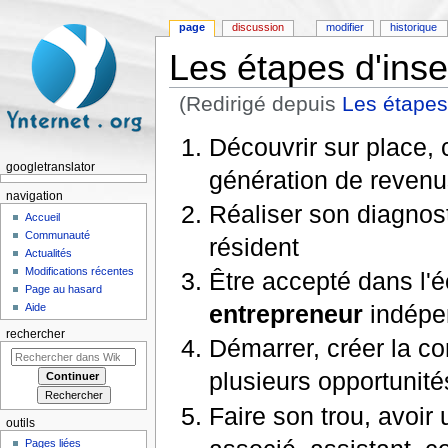
page
discussion
modifier
historique
Les étapes d'inse
(Redirigé depuis
Les étapes 
Aller à :
navigation
,
rechercher
Découvrir sur place, 
googletranslator
génération de reven
navigation
Réaliser son diagnos
Accueil
Communauté
résident
Actualités
Modifications récentes
Être accepté dans l'é
Page au hasard
entrepreneur
indépe
Aide
rechercher
Démarrer, créer la co
plusieurs opportunité
Faire son trou, avoir 
outils
Pages liées