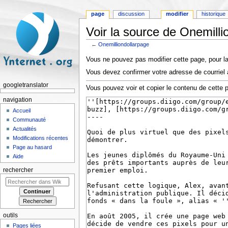
page
discussion
modifier
historique
Voir la source de Onemilli
←
Onemilliondollarpage
Aller à :
navigation
,
rechercher
Vous ne pouvez pas modifier cette page, pour la
Vous devez confirmer votre adresse de courriel a
googletranslator
Vous pouvez voir et copier le contenu de cette 
navigation
Accueil
Communauté
Actualités
Modifications récentes
Page au hasard
Aide
rechercher
outils
Pages liées