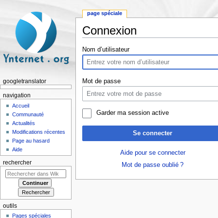
page spéciale
Connexion
Aller à :
navigation
,
rechercher
Nom d’utilisateur
Mot de passe
googletranslator
navigation
Accueil
Garder ma session active
Communauté
Actualités
Modifications récentes
Se connecter
Page au hasard
Aide
Aide pour se connecter
rechercher
Mot de passe oublié ?
outils
Pages spéciales