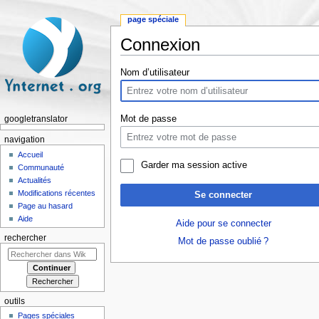
page spéciale
Connexion
Aller à :
navigation
,
rechercher
Nom d’utilisateur
Mot de passe
googletranslator
navigation
Accueil
Garder ma session active
Communauté
Actualités
Modifications récentes
Se connecter
Page au hasard
Aide
Aide pour se connecter
rechercher
Mot de passe oublié ?
outils
Pages spéciales