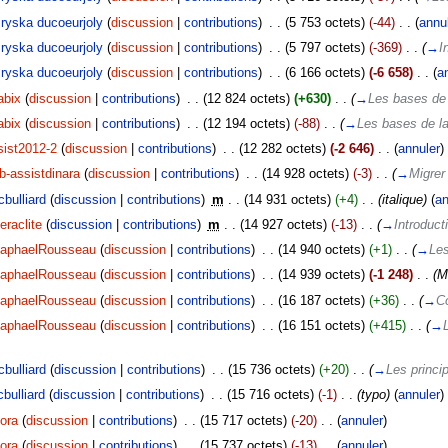
ryska ducoeurjoly
(
discussion
|
contributions
)
‎
. .
(5 753 octets)
(-44)
‎
. .
(
annu
ryska ducoeurjoly
(
discussion
|
contributions
)
‎
. .
(5 797 octets)
(-369)
‎
. .
(
→
I
ryska ducoeurjoly
(
discussion
|
contributions
)
‎
. .
(6 166 octets)
(-6 658)
‎
. .
(
a
abix
(
discussion
|
contributions
)
‎
. .
(12 824 octets)
(+630)
‎
. .
(
→
Les bases de 
abix
(
discussion
|
contributions
)
‎
. .
(12 194 octets)
(-88)
‎
. .
(
→
Les bases de la
sist2012-2
(
discussion
|
contributions
)
‎
. .
(12 282 octets)
(-2 646)
‎
. .
(
annuler
)
b-assistdinara
(
discussion
|
contributions
)
‎
. .
(14 928 octets)
(-3)
‎
. .
(
→
Migrer
cbulliard
(
discussion
|
contributions
)
‎
m
. .
(14 931 octets)
(+4)
‎
. .
(italique)
(
an
eraclite
(
discussion
|
contributions
)
‎
m
. .
(14 927 octets)
(-13)
‎
. .
(
→
Introduct
aphaelRousseau
(
discussion
|
contributions
)
‎
. .
(14 940 octets)
(+1)
‎
. .
(
→
Les
aphaelRousseau
(
discussion
|
contributions
)
‎
. .
(14 939 octets)
(-1 248)
‎
. .
(M
aphaelRousseau
(
discussion
|
contributions
)
‎
. .
(16 187 octets)
(+36)
‎
. .
(
→
C
aphaelRousseau
(
discussion
|
contributions
)
‎
. .
(16 151 octets)
(+415)
‎
. .
(
→
cbulliard
(
discussion
|
contributions
)
‎
. .
(15 736 octets)
(+20)
‎
. .
(
→
Les princi
cbulliard
(
discussion
|
contributions
)
‎
. .
(15 716 octets)
(-1)
‎
. .
(typo)
(
annuler
)
ora
(
discussion
|
contributions
)
‎
. .
(15 717 octets)
(-20)
‎
. .
(
annuler
)
ora
(
discussion
|
contributions
)
‎
. .
(15 737 octets)
(-13)
‎
. .
(
annuler
)