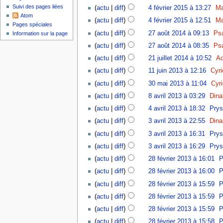
Suivi des pages liées
(
actu
|
diff
)
4 février 2015 à 13:27
‎
Ma
Atom
(
actu
|
diff
)
4 février 2015 à 12:51
‎
Ma
Pages spéciales
(
actu
|
diff
)
27 août 2014 à 09:13
‎
Ps
Information sur la page
(
actu
|
diff
)
27 août 2014 à 08:35
‎
Ps
(
actu
|
diff
)
21 juillet 2014 à 10:52
‎
Ad
(
actu
|
diff
)
11 juin 2013 à 12:16
‎
Cyri
(
actu
|
diff
)
30 mai 2013 à 11:04
‎
Cyr
(
actu
|
diff
)
8 avril 2013 à 03:29
‎
Dina
(
actu
|
diff
)
4 avril 2013 à 18:32
‎
Prys
(
actu
|
diff
)
3 avril 2013 à 22:55
‎
Dina
(
actu
|
diff
)
3 avril 2013 à 16:31
‎
Prys
(
actu
|
diff
)
3 avril 2013 à 16:29
‎
Prys
(
actu
|
diff
)
28 février 2013 à 16:01
‎
P
(
actu
|
diff
)
28 février 2013 à 16:00
‎
P
(
actu
|
diff
)
28 février 2013 à 15:59
‎
P
(
actu
|
diff
)
28 février 2013 à 15:59
‎
P
(
actu
|
diff
)
28 février 2013 à 15:59
‎
P
(
actu
|
diff
)
28 février 2013 à 15:58
‎
P