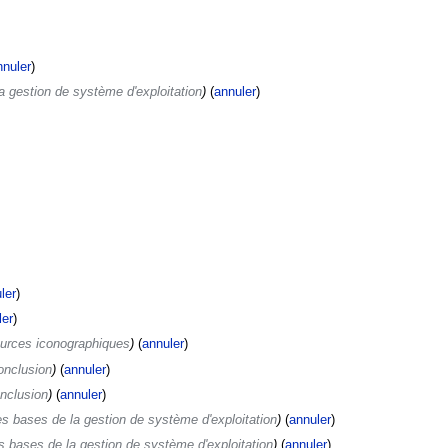
nnuler
)
a gestion de système d'exploitation
)
(
annuler
)
ler
)
ler
)
urces iconographiques
)
(
annuler
)
onclusion
)
(
annuler
)
nclusion
)
(
annuler
)
s bases de la gestion de système d'exploitation
)
(
annuler
)
s bases de la gestion de système d'exploitation
)
(
annuler
)