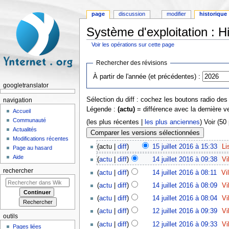
page
discussion
modifier
historique
Système d'exploitation : H
Voir les opérations sur cette page
Aller à :
navigation
,
rechercher
Rechercher des révisions
À partir de l'année (et précédentes) :
googletranslator
Sélection du diff : cochez les boutons radio de
navigation
Légende :
(actu)
= différence avec la dernière v
Accueil
Communauté
(les plus récentes |
les plus anciennes
) Voir (50
Actualités
Modifications récentes
(actu |
diff
)
15 juillet 2016 à 15:33
‎
Li
Page au hasard
Aide
(
actu
|
diff
)
14 juillet 2016 à 09:38
‎
Vi
rechercher
(
actu
|
diff
)
14 juillet 2016 à 08:11
‎
Vi
(
actu
|
diff
)
14 juillet 2016 à 08:09
‎
Vi
(
actu
|
diff
)
14 juillet 2016 à 08:04
‎
Vi
(
actu
|
diff
)
12 juillet 2016 à 09:39
‎
Vi
outils
(
actu
|
diff
)
12 juillet 2016 à 09:33
‎
Vi
Pages liées