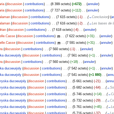
ria
(
discussion
|
contributions
)
‎
. .
(8 399 octets)
(+672)
‎
. .
(
annuler
)
ria
(
discussion
|
contributions
)
‎
. .
(7 727 octets)
(+112)
‎
. .
(
annuler
)
alaman
(
discussion
|
contributions
)
‎
. .
(7 615 octets)
(-1)
‎
. .
(
→
Conclusion
)
(
a
alaman
(
discussion
|
contributions
)
‎
. .
(7 616 octets)
(-2)
‎
. .
(
→
Les bases de l
rian
(
discussion
|
contributions
)
‎
. .
(7 618 octets)
(-4)
‎
. .
(
annuler
)
elle.Casse
(
discussion
|
contributions
)
‎
m
. .
(7 622 octets)
(+31)
‎
. .
(
annuler
)
ielle.Casse
(
discussion
|
contributions
)
‎
m
. .
(7 591 octets)
(+31)
‎
. .
(
annuler
)
ra
(
discussion
|
contributions
)
‎
. .
(7 560 octets)
(-1)
‎
. .
(
annuler
)
ka ducoeurjoly
(
discussion
|
contributions
)
‎
. .
(7 561 octets)
(+1)
‎
. .
(
annuler
)
ra
(
discussion
|
contributions
)
‎
. .
(7 560 octets)
(+18)
‎
. .
(
annuler
)
ka ducoeurjoly
(
discussion
|
contributions
)
‎
. .
(7 542 octets)
(+1)
‎
. .
(
annuler
)
ka ducoeurjoly
(
discussion
|
contributions
)
‎
. .
(7 541 octets)
(+1 880)
‎
. .
(
annu
ryska ducoeurjoly
(
discussion
|
contributions
)
‎
. .
(5 661 octets)
(-21)
‎
. .
(
annu
ryska ducoeurjoly
(
discussion
|
contributions
)
‎
. .
(5 682 octets)
(-64)
‎
. .
(
→
So
ryska ducoeurjoly
(
discussion
|
contributions
)
‎
. .
(5 746 octets)
(+14)
‎
. .
(
→
C
ryska ducoeurjoly
(
discussion
|
contributions
)
‎
. .
(5 732 octets)
(-29)
‎
. .
(
→
Co
ryska ducoeurjoly
(
discussion
|
contributions
)
‎
. .
(5 761 octets)
(+45)
‎
. .
(
→
Le
ryska ducoeurjoly
(
discussion
|
contributions
)
‎
. .
(5 716 octets)
(-37)
‎
. .
(
→
Le