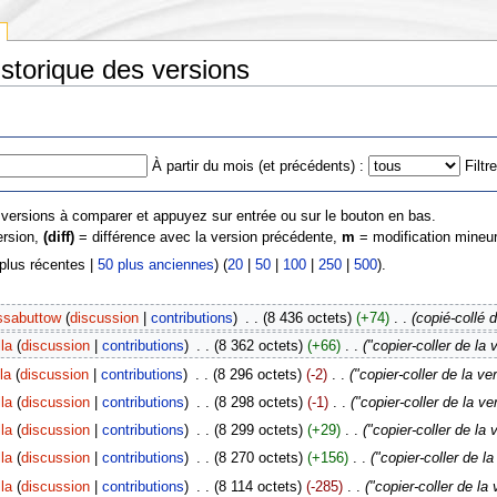
istorique des versions
À partir du mois (et précédents) :
Filtr
s versions à comparer et appuyez sur entrée ou sur le bouton en bas.
ersion,
(diff)
= différence avec la version précédente,
m
= modification mineur
 plus récentes |
50 plus anciennes
) (
20
|
50
|
100
|
250
|
500
).
ssabuttow
(
discussion
|
contributions
)
‎
. .
(8 436 octets)
(+74)
‎
. .
(copié-collé 
lla
(
discussion
|
contributions
)
‎
. .
(8 362 octets)
(+66)
‎
. .
("copier-coller de l
lla
(
discussion
|
contributions
)
‎
. .
(8 296 octets)
(-2)
‎
. .
("copier-coller de la v
lla
(
discussion
|
contributions
)
‎
. .
(8 298 octets)
(-1)
‎
. .
("copier-coller de la 
lla
(
discussion
|
contributions
)
‎
. .
(8 299 octets)
(+29)
‎
. .
("copier-coller de l
lla
(
discussion
|
contributions
)
‎
. .
(8 270 octets)
(+156)
‎
. .
("copier-coller de 
lla
(
discussion
|
contributions
)
‎
. .
(8 114 octets)
(-285)
‎
. .
("copier-coller de l