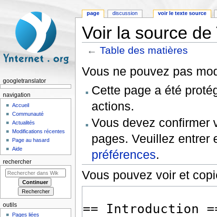
page
discussion
voir le texte source
Voir la source de
←
Table des matières
Aller à :
navigation
,
rechercher
Vous ne pouvez pas modif
googletranslator
Cette page a été proté
navigation
actions.
Accueil
Communauté
Vous devez confirmer v
Actualités
Modifications récentes
pages. Veuillez entrer 
Page au hasard
Aide
préférences
.
rechercher
Vous pouvez voir et copi
outils
Pages liées