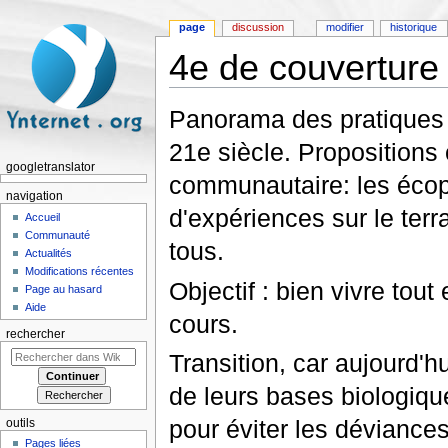
page
discussion
modifier
historique
4e de couverture
Aller à :
navigation
,
rechercher
Panorama des pratiques 
21e siècle. Propositions
googletranslator
communautaire: les écopo
navigation
d'expériences sur le terra
Accueil
Communauté
tous.
Actualités
Modifications récentes
Objectif : bien vivre tou
Page au hasard
Aide
cours.
rechercher
Transition, car aujourd'
de leurs bases biologique
pour éviter les déviances
outils
Pages liées