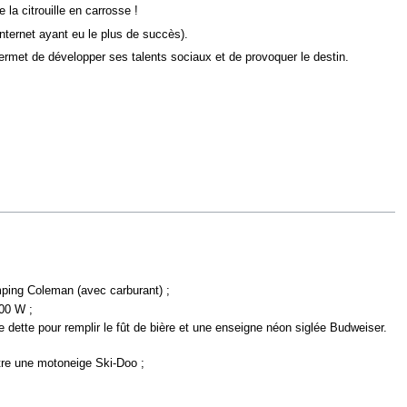
la citrouille en carrosse !
ternet ayant eu le plus de succès).
 permet de développer ses talents sociaux et de provoquer le destin.
mping Coleman (avec carburant) ;
00 W ;
ette pour remplir le fût de bière et une enseigne néon siglée Budweiser.
ntre une motoneige Ski-Doo ;