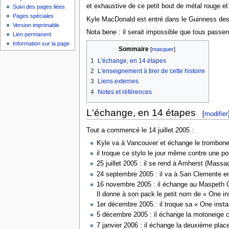
et exhaustive de ce petit bout de métal rouge et
Suivi des pages liées
Pages spéciales
Kyle MacDonald est entré dans le Guinness des r
Version imprimable
Nota bene : il serait impossible que tous passent
Lien permanent
Information sur la page
Sommaire
[
masquer
]
1
L'échange, en 14 étapes
2
L'enseignement à tirer de cette histoire
3
Liens externes
4
Notes et références
L'échange, en 14 étapes
[
modifier
Tout a commencé le 14 juillet 2005 :
Kyle va à Vancouver et échange le trombone 
il troque ce stylo le jour même contre une p
25 juillet 2005 : il se rend à Amherst (Mas
24 septembre 2005 : il va à San Clemente e
16 novembre 2005 : il échange au Maspeth Qu
Il donne à son pack le petit nom de « One ins
1er décembre 2005 : il troque sa « One insta
5 décembre 2005 : il échange la motoneige 
7 janvier 2006 : il échange la deuxième plac