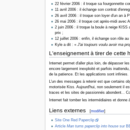
22 février 2006 : il troque sa fourgonnette c
11 avril 2006 : il échange son contrat d'enr
26 avril 2006 : il troque son loyer d'un an à
26 mai 2006 : il troque cet après-midi avec 
2 juin 2006 : il troque la boule à neige KISS
prix ;
12 juillet 2006 : enfin, il échange son rôl
Kyle a dit : «
J'ai toujours voulu avoir ma pr
L'enseignement à tirer de cette h
Internet permet d'aller plus loin, de dépasser le
encore largement inexploité et parfois inattend
de la patience. Et les applications sont infinies.
L'un des messages à retenir est que certains obj
motorisée Kiss. Aujourd'hui, non seulement il es
traces et les sites de passionnés abondent... Co
Internet fait tomber les intermédiaires et donne
Liens externes
[
modifier
]
Site One Red Paperclip
Article
Man turns paperclip into house
sur B