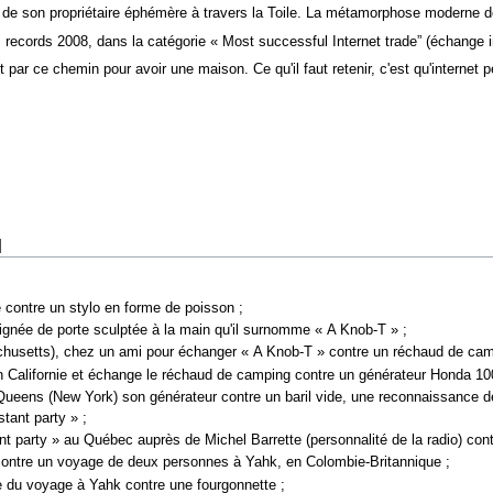
 de son propriétaire éphémère à travers la Toile. La métamorphose moderne de 
ecords 2008, dans la catégorie « Most successful Internet trade” (échange in
 par ce chemin pour avoir une maison. Ce qu'il faut retenir, c'est qu'internet
]
contre un stylo en forme de poisson ;
oignée de porte sculptée à la main qu'il surnomme « A Knob-T » ;
sachusetts), chez un ami pour échanger « A Knob-T » contre un réchaud de ca
n Californie et échange le réchaud de camping contre un générateur Honda 10
eens (New York) son générateur contre un baril vide, une reconnaissance de d
tant party » ;
nt party » au Québec auprès de Michel Barrette (personnalité de la radio) co
contre un voyage de deux personnes à Yahk, en Colombie-Britannique ;
e du voyage à Yahk contre une fourgonnette ;