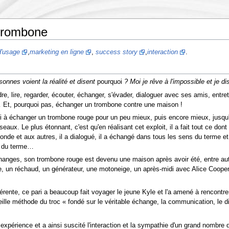
 trombone
d'usage
,
marketing en ligne
,
success story
,
interaction
.
sonnes voient la réalité et disent
pourquoi
? Moi je rêve à l'impossible et je di
e, lire, regarder, écouter, échanger, s'évader, dialoguer avec ses amis, entre
… Et, pourquoi pas, échanger un trombone contre une maison !
ssi à échanger un trombone rouge pour un peu mieux, puis encore mieux, jusqu'
ux. Le plus étonnant, c'est qu'en réalisant cet exploit, il a fait tout ce don
nde et aux autres, il a dialogué, il a échangé dans tous les sens du terme et i
ns du terme…
anges, son trombone rouge est devenu une maison après avoir été, entre aut
, un réchaud, un générateur, une motoneige, un après-midi avec Alice Cooper 
érente, ce pari a beaucoup fait voyager le jeune Kyle et l'a amené à rencontr
vieille méthode du troc « fondé sur le véritable échange, la communication, le d
expérience et a ainsi suscité l'interaction et la sympathie d'un grand nombre 