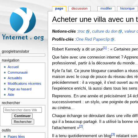
page
discussion
modifier
historique
Acheter une villa avec un
Aller à :
navigation
,
rechercher
Notions-clés
:
troc
,
culture du don
,
valeur 
Profils-clés
:
One Red Paperclip
.
[1]
Robert Kennedy a dit un jour
:
« Certaines per
googletranslator
Que faire avec une connexion internet ? Apprendr
navigation
professionnel, partir à la découverte du monde
Accueil
Kyle l'a fait. Ce jeune blogueur canadien a réu
Communauté
maison avec le coup de pouce du réseau des résea
Actualités
précédemment : il a voyagé, il s'est ouvert au mo
Modifications récentes
l'expérience enrichi, là aussi dans tous les se
Page au hasard
Aide
Reprenons. En une année et précisément 14 éch
successivement : un stylo, une poignée de porte
rechercher
au cinéma…
Chaque échange se déroulant dans une ville diff
qui il a beaucoup partagé. Il a utilisé la bonne 
[2]
l'attachement »
.
outils
[3]
Il a tenu quotidiennement un blog
relatant son 
Pages liées