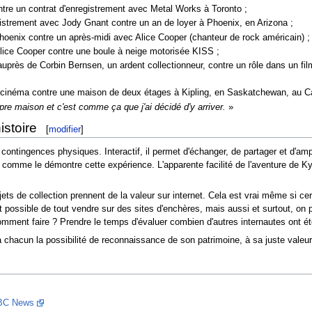
ontre un contrat d'enregistrement avec Metal Works à Toronto ;
egistrement avec Jody Gnant contre un an de loyer à Phoenix, en Arizona ;
 Phoenix contre un après-midi avec Alice Cooper (chanteur de rock américain) ;
Alice Cooper contre une boule à neige motorisée KISS ;
 auprès de Corbin Bernsen, un ardent collectionneur, contre un rôle dans un fil
e au cinéma contre une maison de deux étages à Kipling, en Saskatchewan, au 
opre maison et c'est comme ça que j'ai décidé d'y arriver.
»
istoire
[
modifier
]
s contingences physiques. Interactif, il permet d'échanger, de partager et d'am
u, comme le démontre cette expérience. L'apparente facilité de l'aventure de 
ets de collection prennent de la valeur sur internet. Cela est vrai même si c
t possible de tout vendre sur des sites d'enchères, mais aussi et surtout, on 
mment faire ? Prendre le temps d'évaluer combien d'autres internautes ont été
 à chacun la possibilité de reconnaissance de son patrimoine, à sa juste valeur
BC News