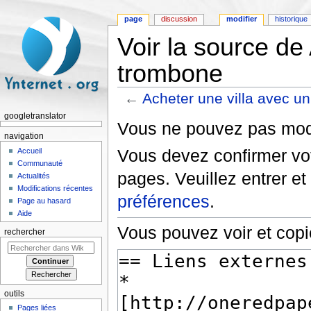
page
discussion
modifier
historique
Voir la source de
trombone
←
Acheter une villa avec u
Aller à :
navigation
,
rechercher
googletranslator
Vous ne pouvez pas modif
navigation
Vous devez confirmer vot
Accueil
Communauté
pages. Veuillez entrer et
Actualités
Modifications récentes
préférences
.
Page au hasard
Aide
Vous pouvez voir et copi
rechercher
outils
Pages liées