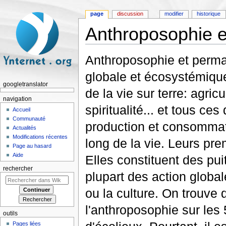
page
discussion
modifier
historique
Anthroposophie e
Aller à :
navigation
,
rechercher
Anthroposophie et perma
globale et écosystémique
googletranslator
de la vie sur terre: agric
navigation
spiritualité... et tous c
Accueil
Communauté
production et consommati
Actualités
Modifications récentes
long de la vie. Leurs pr
Page au hasard
Aide
Elles constituent des puit
rechercher
plupart des action globale
ou la culture. On trouve 
l'anthroposophie sur les
outils
Pages liées