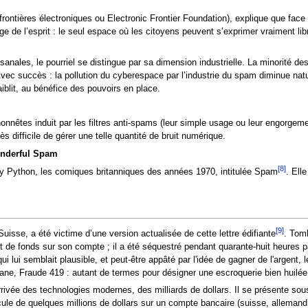
ontières électroniques ou Electronic Frontier Foundation), explique que face à 
uge de l’esprit : le seul espace où les citoyens peuvent s’exprimer vraiment l
isanales, le pourriel se distingue par sa dimension industrielle. La minorité de
. Avec succès : la pollution du cyberespace par l’industrie du spam diminue natu
aiblit, au bénéfice des pouvoirs en place.
onnêtes induit par les filtres anti-spams (leur simple usage ou leur engorgement
ès difficile de gérer une telle quantité de bruit numérique.
nderful Spam
[8]
y Python, les comiques britanniques des années 1970, intitulée Spam
. Ell
[9]
sse, a été victime d’une version actualisée de cette lettre édifiante
. Tomb
fert de fonds sur son compte ; il a été séquestré pendant quarante-huit heures 
ui lui semblait plausible, et peut-être appâté par l'idée de gagner de l'argent, 
iane, Fraude 419 : autant de termes pour désigner une escroquerie bien huilée
vée des technologies modernes, des milliards de dollars. Il se présente sous 
cule de quelques millions de dollars sur un compte bancaire (suisse, allemand,