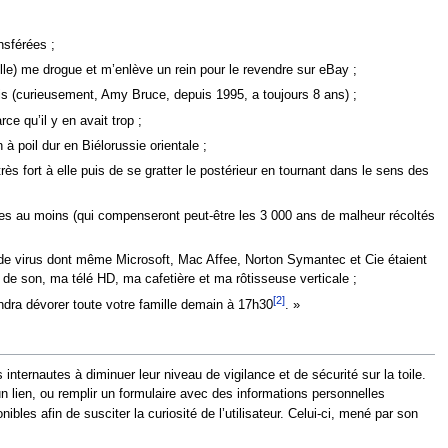
nsférées ;
elle) me drogue et m’enlève un rein pour le revendre sur eBay ;
ois (curieusement, Amy Bruce, depuis 1995, a toujours 8 ans) ;
ce qu’il y en avait trop ;
à poil dur en Biélorussie orientale ;
rès fort à elle puis de se gratter le postérieur en tournant dans le sens des
es au moins (qui compenseront peut-être les 3 000 ans de malheur récoltés
é de virus dont même Microsoft, Mac Affee, Norton Symantec et Cie étaient
 de son, ma télé HD, ma cafetière et ma rôtisseuse verticale ;
[2]
dra dévorer toute votre famille demain à 17h30
. »
internautes à diminuer leur niveau de vigilance et de sécurité sur la toile.
un lien, ou remplir un formulaire avec des informations personnelles
bles afin de susciter la curiosité de l’utilisateur. Celui-ci, mené par son