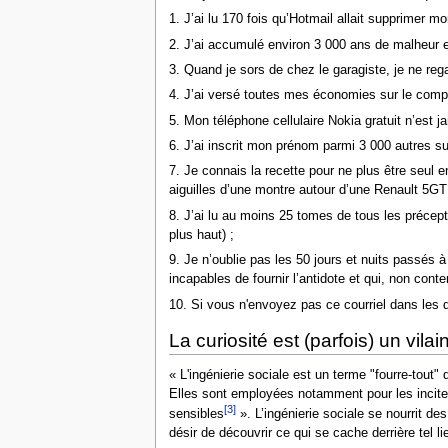
1. J’ai lu 170 fois qu’Hotmail allait supprimer
2. J’ai accumulé environ 3 000 ans de malheur et
3. Quand je sors de chez le garagiste, je ne reg
4. J’ai versé toutes mes économies sur le compt
5. Mon téléphone cellulaire Nokia gratuit n’est ja
6. J’ai inscrit mon prénom parmi 3 000 autres sur
7. Je connais la recette pour ne plus être seul e
aiguilles d’une montre autour d’une Renault 5GT 
8. J’ai lu au moins 25 tomes de tous les préce
plus haut) ;
9. Je n’oublie pas les 50 jours et nuits passés
incapables de fournir l’antidote et qui, non con
10. Si vous n'envoyez pas ce courriel dans les
La curiosité est (parfois) un vilai
« L'ingénierie sociale est un terme "fourre-tout"
Elles sont employées notamment pour les inciter 
[3]
sensibles
». L’ingénierie sociale se nourrit de
désir de découvrir ce qui se cache derrière tel li