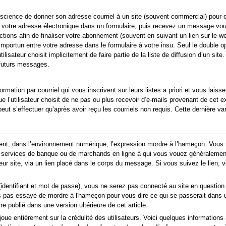
conscience de donner son adresse courriel à un site (souvent commercial) pour 
rez votre adresse électronique dans un formulaire, puis recevez un message vo
ions afin de finaliser votre abonnement (souvent en suivant un lien sur le we
importun entre votre adresse dans le formulaire à votre insu. Seul le double 
tilisateur choisit implicitement de faire partie de la liste de diffusion d’un sit
 futurs messages.
ormation par courriel qui vous inscrivent sur leurs listes a priori et vous lais
ue l’utilisateur choisit de ne pas ou plus recevoir d’e‑mails provenant de cet 
 peut s’effectuer qu’après avoir reçu les courriels non requis. Cette dernière v
ent, dans l’environnement numérique, l’expression mordre à l’hameçon. Vous 
t de services de banque ou de marchands en ligne à qui vous vouez généraleme
eur site, via un lien placé dans le corps du message. Si vous suivez le lien, 
identifiant et mot de passe), vous ne serez pas connecté au site en questio
ns pas essayé de mordre à l'hameçon pour vous dire ce qui se passerait dans u
re publié dans une version ultérieure de cet article.
oue entièrement sur la crédulité des utilisateurs. Voici quelques information