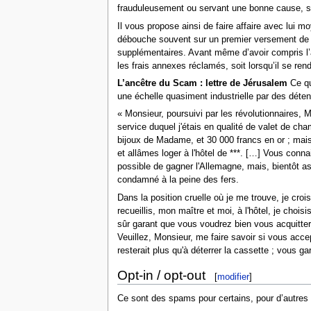
frauduleusement ou servant une bonne cause, su
Il vous propose ainsi de faire affaire avec lui m
débouche souvent sur un premier versement de la 
supplémentaires. Avant même d’avoir compris l’a
les frais annexes réclamés, soit lorsqu’il se ren
L’ancêtre du Scam : lettre de Jérusalem
Ce qu
une échelle quasiment industrielle par des déten
« Monsieur, poursuivi par les révolutionnaires, 
service duquel j'étais en qualité de valet de ch
bijoux de Madame, et 30 000 francs en or ; mais
et allâmes loger à l'hôtel de ***. […] Vous conn
possible de gagner l'Allemagne, mais, bientôt ass
condamné à la peine des fers.
Dans la position cruelle où je me trouve, je cro
recueillis, mon maître et moi, à l'hôtel, je choi
sûr garant que vous voudrez bien vous acquitter
Veuillez, Monsieur, me faire savoir si vous accep
resterait plus qu'à déterrer la cassette ; vous 
Opt-in / opt-out
[
modifier
]
Ce sont des spams pour certains, pour d’autres 