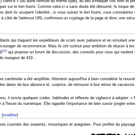
client-e » (ou autre formule du même type), au lieu d'indiquer vos nom et pré
uer sur le lien fourni. Comme celui-ci a sans doute été détourné, le risque d
 dont ils usurpent l’identité ; si vous suivez le lien fourni, vous constatere
 à côté de l'adresse URL confirmera un cryptage de la page et donc une sécur
llants qui traquent les expéditeurs de scam avec patience et en simulant une 
décourager de recommencer. Mais ils ont surtout pour ambition de réussir à 
[11]
)
qui propose un forum de discussion, des conseils pour ceux qui veulen
 de mangeur de 419...
faire cambrioler a été amplifiée. Attention aujourd'hui à bien considérer la nouve
les dates de leur absence et, surprise, de retrouver à leur retour de vacances 
u, il existe quelques codes, habitudes et réflexes de vigilance à adopter. « 
 l'heure du numérique. Elle rappelle l'importance de bien savoir jongler entre 
[
modifier
]
 courriels des serpents, moustiques et araignées. Pour profiter du paysage s