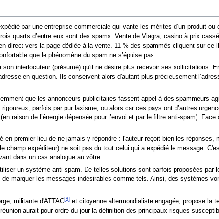
 expédié par une entreprise commerciale qui vante les mérites d’un produit ou
rois quarts d’entre eux sont des spams. Vente de Viagra, casino à prix cassé...
ien direct vers la page dédiée à la vente. 11 % des spammés cliquent sur ce l
 confortable que le phénomène du spam ne s’épuise pas.
à son interlocuteur (présumé) qu'il ne désire plus recevoir ses sollicitations. E
re l'adresse en question. Ils conservent alors d'autant plus précieusement l’ad
réquemment que les annonceurs publicitaires fassent appel à des spammeurs agis
rigoureux, parfois par pur laxisme, ou alors car ces pays ont d’autres urgenc
urs (en raison de l’énergie dépensée pour l’envoi et par le filtre anti-spam). F
n premier lieu de ne jamais y répondre : l'auteur reçoit bien les réponses, mai
(le champ expéditeur) ne soit pas du tout celui qui a expédié le message. C'e
uvant dans un cas analogue au vôtre.
utiliser un système anti-spam. De telles solutions sont parfois proposées par 
de marquer les messages indésirables comme tels. Ainsi, des systèmes vont
[6]
rge, militante d'ATTAC
et citoyenne altermondialiste engagée, propose la te
réunion aurait pour ordre du jour la définition des principaux risques suscepti