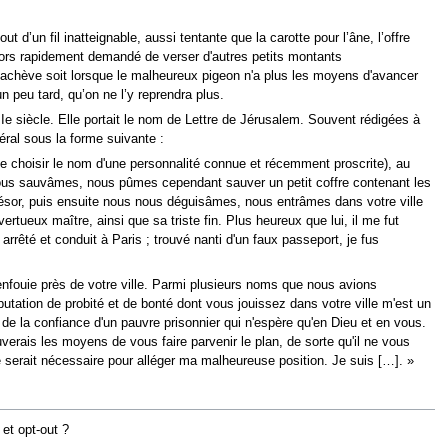
d’un fil inatteignable, aussi tentante que la carotte pour l’âne, l’offre
 alors rapidement demandé de verser d'autres petits montants
s'achève soit lorsque le malheureux pigeon n'a plus les moyens d'avancer
n peu tard, qu’on ne l’y reprendra plus.
e siècle. Elle portait le nom de Lettre de Jérusalem. Souvent rédigées à
éral sous la forme suivante :
 de choisir le nom d'une personnalité connue et récemment proscrite), au
us nous sauvâmes, nous pûmes cependant sauver un petit coffre contenant les
trésor, puis ensuite nous nous déguisâmes, nous entrâmes dans votre ville
tueux maître, ainsi que sa triste fin. Plus heureux que lui, il me fut
arrêté et conduit à Paris ; trouvé nanti d'un faux passeport, je fus
 enfouie près de votre ville. Parmi plusieurs noms que nous avions
éputation de probité et de bonté dont vous jouissez dans votre ville m'est un
de la confiance d'un pauvre prisonnier qui n'espère qu'en Dieu et en vous.
uverais les moyens de vous faire parvenir le plan, de sorte qu'il ne vous
e serait nécessaire pour alléger ma malheureuse position. Je suis […]. »
et opt-out ?