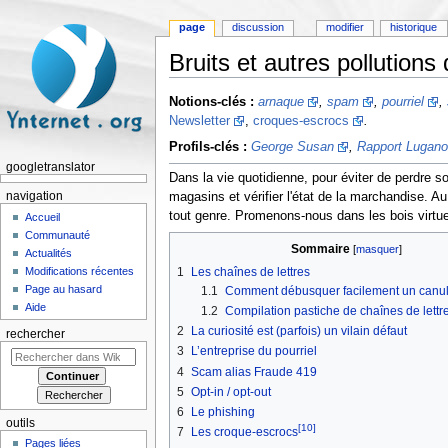
page
discussion
modifier
historique
Bruits et autres pollution
Aller à :
navigation
,
rechercher
Notions-clés :
arnaque
,
spam
,
pourriel
,
Newsletter
,
croques-escrocs
.
Profils-clés :
George Susan
,
Rapport Lugano
googletranslator
Dans la vie quotidienne, pour éviter de perdre s
magasins et vérifier l'état de la marchandise. A
navigation
tout genre. Promenons-nous dans les bois virtuel
Accueil
Communauté
Sommaire
[
masquer
]
Actualités
Modifications récentes
1
Les chaînes de lettres
Page au hasard
1.1
Comment débusquer facilement un canul
Aide
1.2
Compilation pastiche de chaînes de lettre
2
La curiosité est (parfois) un vilain défaut
rechercher
3
L’entreprise du pourriel
4
Scam alias Fraude 419
5
Opt-in / opt-out
6
Le phishing
outils
[10]
7
Les croque-escrocs
Pages liées