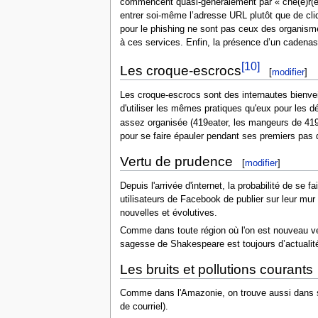
commencent quasi-généralement par « che(è)r(e) 
entrer soi-même l’adresse URL plutôt que de cliq
pour le phishing ne sont pas ceux des organismes
à ces services. Enfin, la présence d’un cadenas
[10]
Les croque-escrocs
[
modifier
]
Les croque-escrocs sont des internautes bienvei
d'utiliser les mêmes pratiques qu'eux pour les 
assez organisée (419eater, les mangeurs de 419
pour se faire épauler pendant ses premiers pas
Vertu de prudence
[
modifier
]
Depuis l'arrivée d'internet, la probabilité de se 
utilisateurs de Facebook de publier sur leur mur 
nouvelles et évolutives.
Comme dans toute région où l'on est nouveau ven
sagesse de Shakespeare est toujours d’actualité à
Les bruits et pollutions courants
Comme dans l'Amazonie, on trouve aussi dans ses
de courriel).