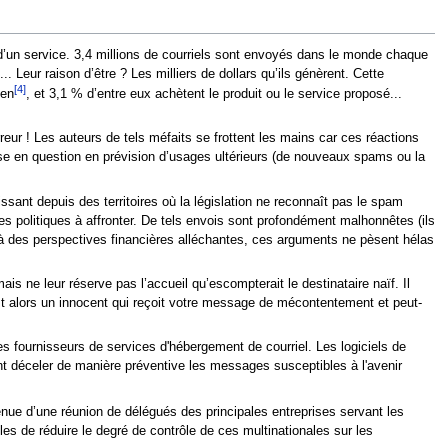
 d’un service. 3,4 millions de courriels sont envoyés dans le monde chaque
 Leur raison d’être ? Les milliers de dollars qu’ils génèrent. Cette
[4]
ien
, et 3,1 % d’entre eux achètent le produit ou le service proposé...
rreur ! Les auteurs de tels méfaits se frottent les mains car ces réactions
resse en question en prévision d’usages ultérieurs (de nouveaux spams ou la
sant depuis des territoires où la législation ne reconnaît pas le spam
es politiques à affronter. De tels envois sont profondément malhonnêtes (ils
ace à des perspectives financières alléchantes, ces arguments ne pèsent hélas
s ne leur réserve pas l’accueil qu’escompterait le destinataire naïf. Il
st alors un innocent qui reçoit votre message de mécontentement et peut-
les fournisseurs de services d'hébergement de courriel. Les logiciels de
 déceler de manière préventive les messages susceptibles à l'avenir
nue d’une réunion de délégués des principales entreprises servant les
bles de réduire le degré de contrôle de ces multinationales sur les