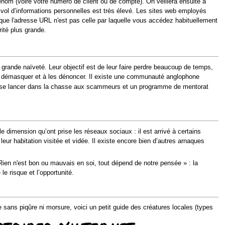
nom (voire votre numéro de client ou de compte). On veillera ensuite à
e vol d’informations personnelles est très élevé. Les sites web employés
z que l'adresse URL n'est pas celle par laquelle vous accédez habituellement
ité plus grande.
grande naïveté. Leur objectif est de leur faire perdre beaucoup de temps,
les démasquer et à les dénoncer. Il existe une communauté anglophone
t se lancer dans la chasse aux scammeurs et un programme de mentorat
lle dimension qu’ont prise les réseaux sociaux : il est arrivé à certains
leur habitation visitée et vidée. Il existe encore bien d’autres arnaques
Rien n'est bon ou mauvais en soi, tout dépend de notre pensée » : la
le risque et l’opportunité.
ans piqûre ni morsure, voici un petit guide des créatures locales (types