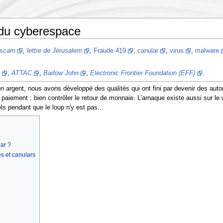
s du cyberespace
scam
,
lettre de Jérusalem
,
Fraude 419
,
canular
,
virus
,
malware
,
ATTAC
,
Barlow John
,
Electronic Frontier Foundation (EFF)
.
on argent, nous avons développé des qualités qui ont fini par devenir des aut
u paiement : bien contrôler le retour de monnaie. L’arnaque existe aussi sur 
s pendant que le loup n'y est pas...
ar ?
s et canulars