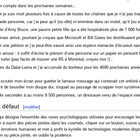
 mon compte dans les prochaines semaines ;
 je suis mort plusieurs fois à cause de toutes les chaînes que je n’ai pas tra
arde personne, car j’ai peur qu’il (ou elle) m’emmène dans un motel, qu’il (ou 
e d’Amy Bruce, une pauvre petite fille qui a été hospitalisée plus de 7 000 f
mais arrivé, pourtant je croyais que Microsoft et Bill Gates les distribuaient par
 une pétition et j’ai peut-être sauvé ainsi une espèce menacée d’écureuil nain 
n amour : il suffit d’écrire le prénom d’une personne sur un papier en pensant t
turbo (pas facile de trouver une R5 à Montréal, croyez-moi !) ;
ptes du Dalaï-Lama et j’ai accumulé du bonheur pour les 4690 prochaines anné
 à scruter mon écran pour guetter le fameux message qui contenait cet enfoir
tent de bousiller mon disque dur, risquait au passage de scrapper mon système
 dix secondes à au moins 8 500 personnes, un dinosaure venu de l’espace vien
n défaut
[
modifier
]
 qui désigne l'ensemble des ruses psychologiques utilisées pour encourager les 
à ouvrir des pièces jointes dans les courriels, cliquer sur un bouton, suivre 
s émotions humaines et met à profit la kyrielle de technologies modernes disponi
en ou pièce jointe, en oublie la prudence.