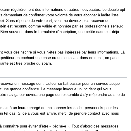
obtenir régulièrement des informations et autres nouveautés. Le double opt-
us demandant de confirmer votre volonté de vous abonner à ladite liste.
b). Sans réponse de votre part, vous ne devriez plus recevoir de
opt-in est reconnu comme valide et honnête par les professionnels sérieux
e. Bien souvent, dans le formulaire d'inscription, une petite case est déjà
sent vous désinscrire si vous n'êtes pas intéressé par leurs informations. Là
expéditeur en cochant une case ou un lien allant dans ce sens, on parle
ariante est très proche du spam.
recevez un message dont l'auteur se fait passer pour un service auquel
nt une grande confiance. Le message invoque un incident qui vous
votre navigateur ouvrira une page qui ressemble à s'y méprendre au site de
n mais à un leurre chargé de moissonner les codes personnels pour les
n tel cas. Si cela vous est arrivé, merci de prendre contact avec nous
s à connaître pour éviter d’être « pêché-e ». Tout d’abord ces messages