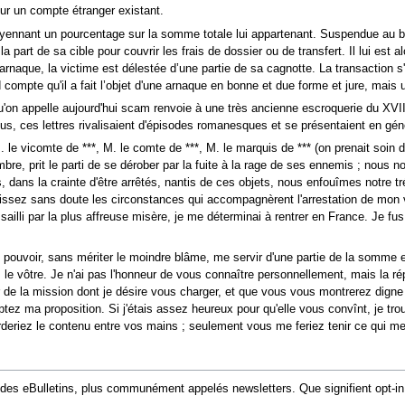
r un compte étranger existant.
oyennant un pourcentage sur la somme totale lui appartenant. Suspendue au bout 
part de sa cible pour couvrir les frais de dossier ou de transfert. Il lui est
rnaque, la victime est délestée d’une partie de sa cagnotte. La transaction 
d compte qu'il a fait l’objet d'une arnaque en bonne et due forme et jure, mais u
'on appelle aujourd'hui scam renvoie à une très ancienne escroquerie du XVIII
us, ces lettres rivalisaient d'épisodes romanesques et se présentaient en gén
M. le vicomte de ***, M. le comte de ***, M. le marquis de *** (on prenait soin
ambre, prit le parti de se dérober par la fuite à la rage de ses ennemis ; no
, dans la crainte d'être arrêtés, nantis de ces objets, nous enfouîmes notre 
aissez sans doute les circonstances qui accompagnèrent l'arrestation de mon ver
ailli par la plus affreuse misère, je me déterminai à rentrer en France. Je fus 
is pouvoir, sans mériter le moindre blâme, me servir d'une partie de la somme
sis le vôtre. Je n'ai pas l'honneur de vous connaître personnellement, mais la r
 de la mission dont je désire vous charger, et que vous vous montrerez digne 
tez ma proposition. Si j'étais assez heureux pour qu'elle vous convînt, je tro
garderiez le contenu entre vos mains ; seulement vous me feriez tenir ce qui m
des eBulletins, plus communément appelés newsletters. Que signifient opt-in 