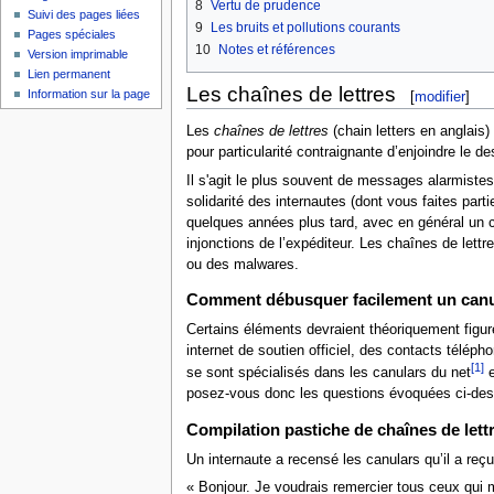
8
Vertu de prudence
Suivi des pages liées
9
Les bruits et pollutions courants
Pages spéciales
10
Notes et références
Version imprimable
Lien permanent
Les chaînes de lettres
Information sur la page
[
modifier
]
Les
chaînes de lettres
(chain letters en anglais
pour particularité contraignante d’enjoindre le 
Il s'agit le plus souvent de messages alarmistes
solidarité des internautes (dont vous faites partie
quelques années plus tard, avec en général un con
injonctions de l’expéditeur. Les chaînes de lettr
ou des malwares.
Comment débusquer facilement un canu
Certains éléments devraient théoriquement figure
internet de soutien officiel, des contacts téléph
[1]
se sont spécialisés dans les canulars du net
e
posez-vous donc les questions évoquées ci-dessus
Compilation pastiche de chaînes de lettr
Un internaute a recensé les canulars qu’il a reçus
« Bonjour. Je voudrais remercier tous ceux qui 