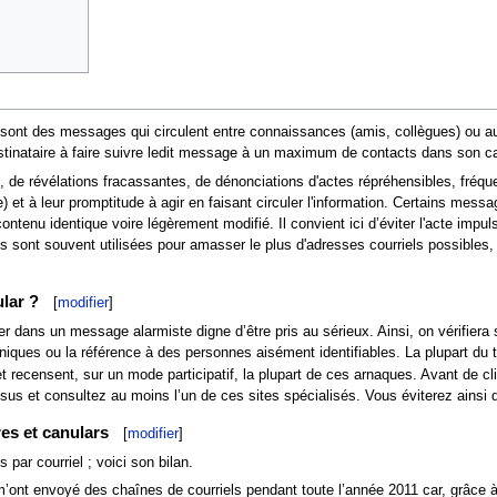
) sont des messages qui circulent entre connaissances (amis, collègues) ou au
destinataire à faire suivre ledit message à un maximum de contacts dans son c
, de révélations fracassantes, de dénonciations d'actes répréhensibles, fréque
) et à leur promptitude à agir en faisant circuler l'information. Certains message
tenu identique voire légèrement modifié. Il convient ici d’éviter l'acte impuls
es sont souvent utilisées pour amasser le plus d'adresses courriels possibles, 
lar ?
[
modifier
]
r dans un message alarmiste digne d’être pris au sérieux. Ainsi, on vérifiera s
oniques ou la référence à des personnes aisément identifiables. La plupart du t
t recensent, sur un mode participatif, la plupart de ces arnaques. Avant de cli
 et consultez au moins l’un de ces sites spécialisés. Vous éviterez ainsi de p
es et canulars
[
modifier
]
 par courriel ; voici son bilan.
m’ont envoyé des chaînes de courriels pendant toute l’année 2011 car, grâce à