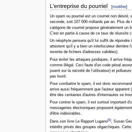
L’entreprise du pourriel
[
modifier
]
Un spam ou pourriel est un courriel non désiré,
seconde, soit 107 000 milliards par an. Plus de t
catégorie de courriel propose généralement un l
C’est en partie à cause de ce taux de réussite
Un néophyte pensera qu'il lui suffit de répondre 
attestent qu'il y a bien un interlocuteur derriè
revente de fichiers d'adresses validées).
Pour éviter les attaques juridiques, il arrive f
comme illégal. Ceci faute d'un code pénal assez 
jouent sur la naïveté de l’utilisateur) et pollue
pas lourd.
Pour combattre le spam, il est donc recommandé e
arrive aussi fréquemment que l'auteur apparent 
être des centaines d'autres d'internautes se tro
Pour contrer le spam, il est surtout important d'
messageries électroniques proposent également 
d'être indésirables.
[5]
Dans son livre Le Rapport Lugano
, Susan Geo
intérêts privés des groupes oligarchiques. Cette 