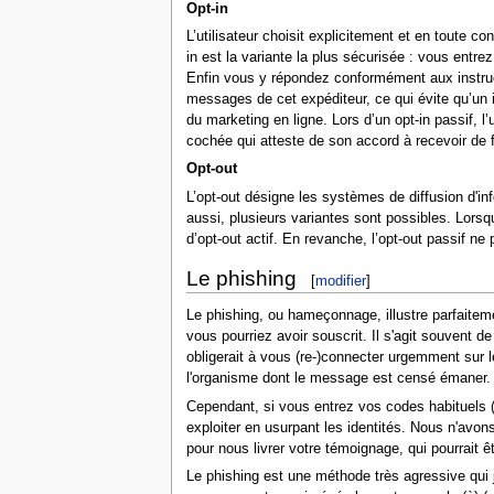
Opt-in
L’utilisateur choisit explicitement et en toute 
in est la variante la plus sécurisée : vous ent
Enfin vous y répondez conformément aux instruct
messages de cet expéditeur, ce qui évite qu’un 
du marketing en ligne. Lors d’un opt-in passif, l’u
cochée qui atteste de son accord à recevoir de
Opt-out
L’opt-out désigne les systèmes de diffusion d'inf
aussi, plusieurs variantes sont possibles. Lorsq
d’opt-out actif. En revanche, l’opt-out passif ne
Le phishing
[
modifier
]
Le phishing, ou hameçonnage, illustre parfaitem
vous pourriez avoir souscrit. Il s'agit souven
obligerait à vous (re-)connecter urgemment sur l
l'organisme dont le message est censé émaner.
Cependant, si vous entrez vos codes habituels (
exploiter en usurpant les identités. Nous n'avo
pour nous livrer votre témoignage, qui pourrait êt
Le phishing est une méthode très agressive qui j