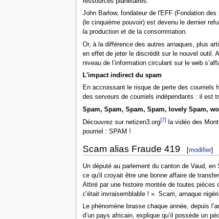
ressources planétaires.
John Barlow, fondateur de l'EFF (Fondation des fr
(le cinquième pouvoir) est devenu le dernier ref
la production et de la consommation.
Or, à la différence des autres arnaques, plus art
en effet de jeter le discrédit sur le nouvel outil
niveau de l’information circulant sur le web s’aff
L'impact indirect du spam
En accroissant le risque de perte des courriels h
des serveurs de courriels indépendants : il est tr
Spam, Spam, Spam, Spam, lovely Spam, wo
[7]
Découvrez sur netizen3.org
la vidéo des Mont
pourriel : SPAM !
Scam alias Fraude 419
[
modifier
]
Un député au parlement du canton de Vaud, en Sui
ce qu'il croyait être une bonne affaire de trans
Attiré par une histoire montée de toutes pièces q
c'était invraisemblable ! ». Scam, arnaque nigér
Le phénomène brasse chaque année, depuis l’arri
d’un pays africain, explique qu’il possède un pé