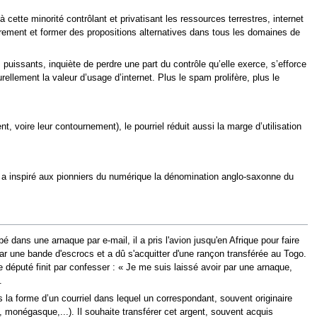
cette minorité contrôlant et privatisant les ressources terrestres, internet
ibrement et former des propositions alternatives dans tous les domaines de
s puissants, inquiète de perdre une part du contrôle qu’elle exerce, s’efforce
rellement la valeur d’usage d’internet. Plus le spam prolifère, plus le
, voire leur contournement), le pourriel réduit aussi la marge d’utilisation
e a inspiré aux pionniers du numérique la dénomination anglo-saxonne du
é dans une arnaque par e-mail, il a pris l'avion jusqu'en Afrique pour faire
par une bande d'escrocs et a dû s'acquitter d'une rançon transférée au Togo.
le député finit par confesser : « Je me suis laissé avoir par une arnaque,
.
la forme d’un courriel dans lequel un correspondant, souvent originaire
 monégasque,...). Il souhaite transférer cet argent, souvent acquis