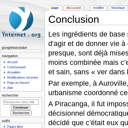
page
discussion
modifier
historique
Conclusion
Aller à :
navigation
,
rechercher
Les ingrédients de base s
d'agir et de donner vie à
googletranslator
presque, sont déjà mises
navigation
moins combinée mais c'es
Accueil
Communauté
et sain, sans « ver dans
Actualités
Modifications récentes
Par exemple, à Auroville,
Page au hasard
Aide
urbanisme coordonné ce 
rechercher
A Piracanga, il fut imp
décisionnel démocratique 
décidé que c'était eux qui
outils
Pages liées