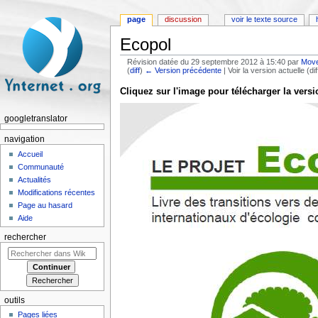
page
discussion
voir le texte source
Ecopol
Révision datée du 29 septembre 2012 à 15:40 par
Mov
(
diff
)
← Version précédente
| Voir la version actuelle (di
Aller à :
navigation
,
rechercher
Cliquez sur l'image pour télécharger la versi
googletranslator
navigation
Accueil
Communauté
Actualités
Modifications récentes
Page au hasard
Aide
rechercher
outils
Pages liées