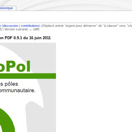
historique
e
(
discussion
|
contributions
)
(Déplacé article "argent pour démarrer" de "à classer" vers "ch
ff) | Version suivante → (diff)
on PDF 0.9.1 du 16 juin 2011