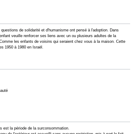
questions de solidarité et d'humanisme ont pensé à l'adoption. Dans
enfant veuille renforcer ses liens avec un ou plusieurs adultes de la
. Comme les enfants de voisins qui seraient chez vous à la maison. Cette
s 1950 à 1980 en Israël.
nauté
ons est la période de la surconsommation.
u de l'extérieur est accueilli sans aucune restriction, mis à part le fait