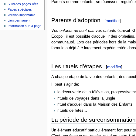
Parents comme enfants, se réunissent régulière
Suivi des pages liées
Pages spéciales
Version imprimable
Parents d'adoption
[
modifier
]
Lien permanent
Information sur la page
Vos enfants ne sont pas vos enfants
écrivait Kh
Ecopol, il est possible d'accueillir des orphelin
communauté. Lors des périodes hors de la maison
formule a déjà été largement expérimentée dan
Les rituels d'étapes
[
modifier
]
A chaque étape de la vie des enfants, des specta
Il peut s'agir de:
la découverte de la télévision, progressivem
rituels de voyages dans la jungle
rituel d'accueil dans la Maison des Enfants
rituels de fêtes...
La période de surconsommation
Un élément éducatif particulièrement fort pour t
C’est une époque de l'année, qui dure entre 3 et 