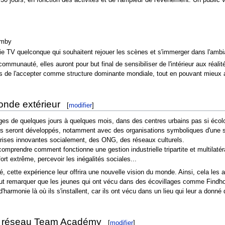
amby
 TV quelconque qui souhaitent rejouer les scènes et s'immerger dans l'ambi
communauté, elles auront pour but final de sensibiliser de l'intérieur aux réal
ts de l'accepter comme structure dominante mondiale, tout en pouvant mieux ap
onde extérieur
[
modifier
]
es de quelques jours à quelques mois, dans des centres urbains pas si écologi
s seront développés, notamment avec des organisations symboliques d'une soc
rises innovantes socialement, des ONG, des réseaux culturels.
omprendre comment fonctionne une gestion industrielle tripartite et multilat
ort extrême, percevoir les inégalités sociales...
é, cette expérience leur offrira une nouvelle vision du monde. Ainsi, cela les a
t remarquer que les jeunes qui ont vécu dans des écovillages comme Findhorn 
'harmonie là où ils s'installent, car ils ont vécu dans un lieu qui leur a donné
t du réseau Team Académy
[
modifier
]