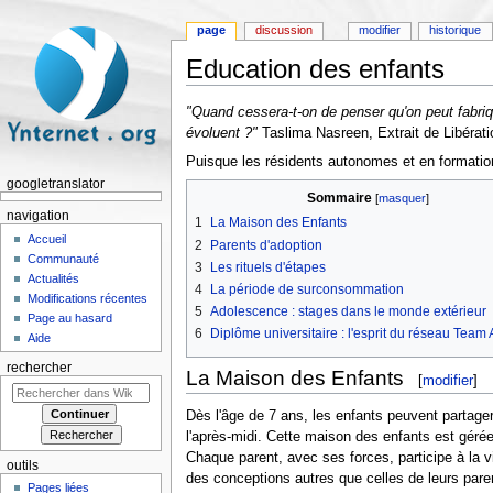
page
discussion
modifier
historique
Education des enfants
Aller à :
navigation
,
rechercher
"Quand cessera-t-on de penser qu'on peut fabriq
évoluent ?"
Taslima Nasreen, Extrait de Libérati
Puisque les résidents autonomes et en formation 
googletranslator
Sommaire
[
masquer
]
navigation
1
La Maison des Enfants
Accueil
2
Parents d'adoption
Communauté
3
Les rituels d'étapes
Actualités
4
La période de surconsommation
Modifications récentes
5
Adolescence : stages dans le monde extérieur
Page au hasard
6
Diplôme universitaire : l'esprit du réseau Tea
Aide
rechercher
La Maison des Enfants
[
modifier
]
Dès l'âge de 7 ans, les enfants peuvent partager
l'après-midi. Cette maison des enfants est gérée 
Chaque parent, avec ses forces, participe à la v
outils
des conceptions autres que celles de leurs pare
Pages liées