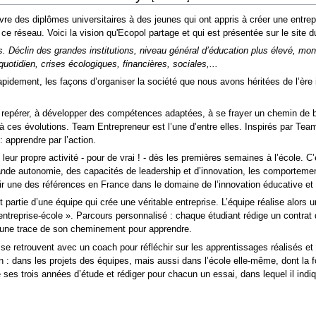
re des diplômes universitaires à des jeunes qui ont appris à créer une entrepr
ce réseau. Voici la vision qu'Ecopol partage et qui est présentée sur le site d
s. Déclin des grandes institutions, niveau général d’éducation plus élevé,
uotidien, crises écologiques, financières, sociales,...
rapidement, les façons d’organiser la société que nous avons héritées de l’èr
repérer, à développer des compétences adaptées, à se frayer un chemin de b
e à ces évolutions. Team Entrepreneur est l’une d’entre elles. Inspirés par
 apprendre par l’action.
leur propre activité - pour de vrai ! - dès les premières semaines à l’école. C
de autonomie, des capacités de leadership et d’innovation, les comportements
 une des références en France dans le domaine de l’innovation éducative et
 partie d’une équipe qui crée une véritable entreprise. L’équipe réalise alors
entreprise-école ». Parcours personnalisé : chaque étudiant rédige un contrat d
de une trace de son cheminement pour apprendre.
 retrouvent avec un coach pour réfléchir sur les apprentissages réalisés et
n : dans les projets des équipes, mais aussi dans l’école elle-même, dont la
e ses trois années d’étude et rédiger pour chacun un essai, dans lequel il indiq