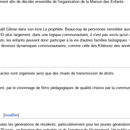
ment afin de décider ensemble de l'organisation de la Maison des Enfants.
alil Gibran dans son livre
Le prophète
. Beaucoup de personnes sensibles aux 
s. Et plus largement, dans une logique communautaire, il n'est pas exclu qu'un 
, les enfants peuvent donc participer à la vie d'autres familles biologiques
s diverses dynamiques communautaires, comme celle des Kibboutz des année
cles sont organisés ainsi que des rituels de transmission de droits.
ent, par le visionnage de films pédagogiques de qualité choisis par la commu
[
modifier
]
outes les générations de résidents, particulièrement pour les jeunes générati
30 jours, en fonction des activités et de l'ampleur de l'événement. Un public ven