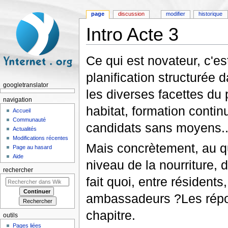
page
discussion
modifier
historique
Intro Acte 3
Aller à :
navigation
,
rechercher
Ce qui est novateur, c'es
planification structurée 
googletranslator
les diverses facettes du 
navigation
habitat, formation conti
Accueil
Communauté
candidats sans moyens...
Actualités
Modifications récentes
Mais concrètement, au q
Page au hasard
Aide
niveau de la nourriture, 
rechercher
fait quoi, entre résidents
ambassadeurs ?Les répon
chapitre.
outils
Pages liées