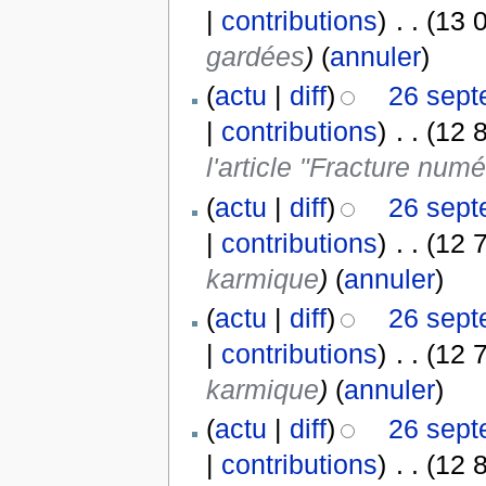
|
contributions
)
‎
. .
(13 
gardées
)
(
annuler
)
(
actu
|
diff
)
26 sept
|
contributions
)
‎
. .
(12 
l'article "Fracture num
(
actu
|
diff
)
26 sept
|
contributions
)
‎
. .
(12 
karmique
)
(
annuler
)
(
actu
|
diff
)
26 sept
|
contributions
)
‎
. .
(12 
karmique
)
(
annuler
)
(
actu
|
diff
)
26 sept
|
contributions
)
‎
. .
(12 