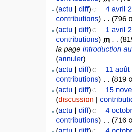
(
actu
|
diff
)
4 avril 
contributions
)
‎
. .
(796 o
(
actu
|
diff
)
1 avril 
contributions
)
‎
m
. .
(81
la page
Introduction au 
(
annuler
)
(
actu
|
diff
)
11 août
contributions
)
‎
. .
(819 o
(
actu
|
diff
)
15 nove
(
discussion
|
contribut
(
actu
|
diff
)
4 octob
contributions
)
‎
. .
(716 o
(
actu
|
diff
)
4 octob