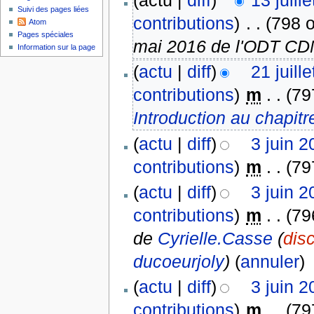
(actu |
diff
)
13 juill
Suivi des pages liées
contributions
)
‎
. .
(798 o
Atom
Pages spéciales
mai 2016 de l'ODT CD
Information sur la page
(
actu
|
diff
)
21 juill
contributions
)
‎
m
. .
(79
Introduction au chapitr
(
actu
|
diff
)
3 juin 
contributions
)
‎
m
. .
(79
(
actu
|
diff
)
3 juin 
contributions
)
‎
m
. .
(79
de
Cyrielle.Casse
(
dis
ducoeurjoly
)
(
annuler
)
(
actu
|
diff
)
3 juin 
contributions
)
‎
m
. .
(79