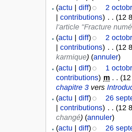
(
actu
|
diff
)
2 octob
|
contributions
)
‎
. .
(12 
l'article "Fracture num
(
actu
|
diff
)
2 octob
|
contributions
)
‎
. .
(12 
karmique
)
(
annuler
)
(
actu
|
diff
)
1 octob
contributions
)
‎
m
. .
(12
chapitre 3
vers
Introduc
(
actu
|
diff
)
26 sept
|
contributions
)
‎
. .
(12 
changé
)
(
annuler
)
(
actu
|
diff
)
26 sept