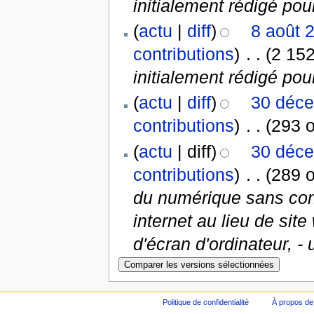
initialement rédigé pour 
(
actu
|
diff
)
8 août 
contributions
)
‎
. .
(2 152
initialement rédigé pou
(
actu
|
diff
)
30 déce
contributions
)
‎
. .
(293 o
(
actu
| diff)
30 déce
contributions
)
‎
. .
(289 o
du numérique sans consc
internet au lieu de sit
d'écran d'ordinateur, -
Politique de confidentialité
À propos de 