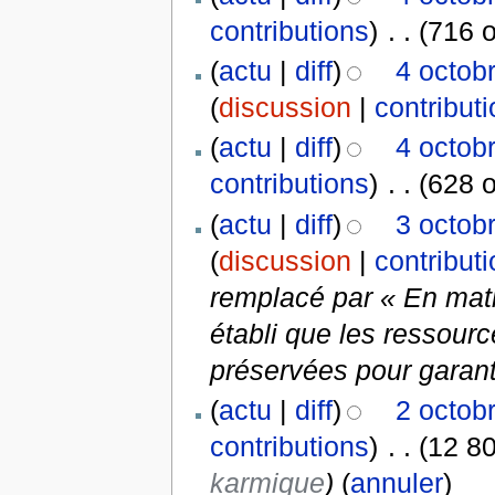
contributions
)
‎
. .
(716 o
(
actu
|
diff
)
4 octob
(
discussion
|
contribut
(
actu
|
diff
)
4 octob
contributions
)
‎
. .
(628 o
(
actu
|
diff
)
3 octob
(
discussion
|
contribut
remplacé par « En matiè
établi que les ressource
préservées pour garantir
(
actu
|
diff
)
2 octob
contributions
)
‎
. .
(12 80
karmique
)
(
annuler
)