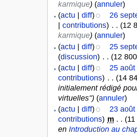
karmique
)
(
annuler
)
(
actu
|
diff
)
26 sept
|
contributions
)
‎
. .
(12 
karmique
)
(
annuler
)
(
actu
|
diff
)
25 sept
(
discussion
)
‎
. .
(12 800
(
actu
|
diff
)
25 août
contributions
)
‎
. .
(14 84
initialement rédigé pou
virtuelles")
(
annuler
)
(
actu
|
diff
)
23 août
contributions
)
‎
m
. .
(11
en
Introduction au chap