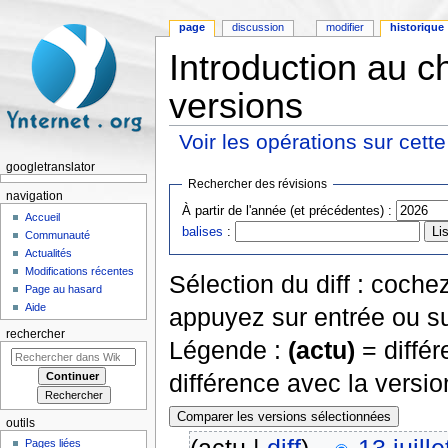
page
discussion
modifier
historique
Introduction au ch
versions
Voir les opérations sur cett
Aller à :
navigation
,
rechercher
googletranslator
Rechercher des révisions
navigation
À partir de l'année (et précédentes) :
Accueil
balises
:
Communauté
Actualités
Modifications récentes
Sélection du diff : coch
Page au hasard
Aide
appuyez sur entrée ou su
rechercher
Légende :
(actu)
= différ
différence avec la versi
outils
Pages liées