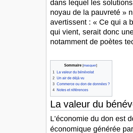
dans lequel les solutions
noyau de la pauvreté » ne
avertissent : « Ce qui a
qui vient, serait donc un
notamment de poètes tec
Sommaire
[
masquer
]
1
La valeur du bénévolat
2
Un air de déjà vu
3
Commerce ou don de données ?
4
Notes et références
La valeur du bénév
L'économie du don est d
économique générée par l