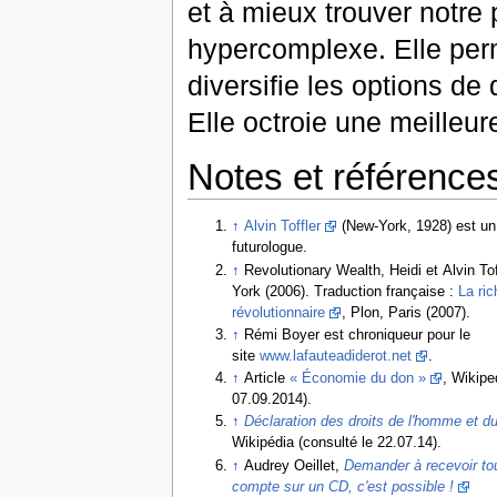
et à mieux trouver notre 
hypercomplexe. Elle per
diversifie les options de
Elle octroie une meilleure
Notes et référence
↑
Alvin Toffler
(New-York, 1928) est un
futurologue.
↑
Revolutionary Wealth, Heidi et Alvin To
York (2006). Traduction française :
La ri
révolutionnaire
, Plon, Paris (2007).
↑
Rémi Boyer est chroniqueur pour le
site
www.lafauteadiderot.net
.
↑
Article
« Économie du don »
, Wikipe
07.09.2014).
↑
Déclaration des droits de l'homme et d
Wikipédia (consulté le 22.07.14).
↑
Audrey Oeillet,
Demander à recevoir tou
compte sur un CD, c'est possible !