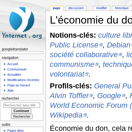
page
discussion
modifier
historique
L'économie du d
Aller à :
navigation
,
rechercher
Notions-clés:
culture lib
Public License
,
Debian
googletranslator
société collaborative
,
l
navigation
communisme
,
techniq
Accueil
Communauté
volontariat
.
Actualités
Modifications récentes
Profils-clés:
General Pu
Page au hasard
Aide
Alvin Toffler
,
Google
,
rechercher
World Economic Forum 
Wikipedia
.
outils
Économie du don, cela 
Pages liées