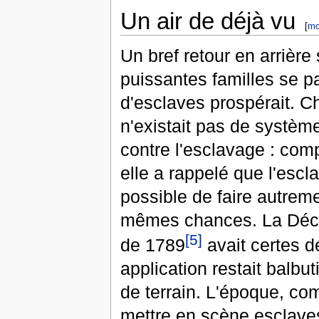
Un air de déjà vu
[
mo
Un bref retour en arrièr
puissantes familles se pa
d'esclaves prospérait. Ch
n'existait pas de système
contre l'esclavage : comp
elle a rappelé que l'esclav
possible de faire autreme
mêmes chances. La Décla
[5]
de 1789
avait certes d
application restait balbu
de terrain. L'époque, c
mettre en scène esclaves