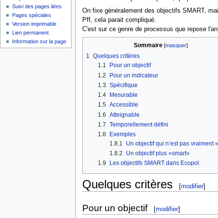
Suivi des pages liées
On fixe généralement des objectifs SMART, mais l
Pages spéciales
Pff, cela parait compliqué.
Version imprimable
C'est sur ce genre de processus que repose l'anti
Lien permanent
Information sur la page
Sommaire
[
masquer
]
1
Quelques critères
1.1
Pour un objectif
1.2
Pour un indicateur
1.3
Spécifique
1.4
Mesurable
1.5
Accessible
1.6
Atteignable
1.7
Temporellement défini
1.8
Exemples
1.8.1
Un objectif qui n’est pas vraiment
1.8.2
Un objectif plus «smart»
1.9
Les objectifs SMART dans Ecopol
Quelques critères
[
modifier
]
Pour un objectif
[
modifier
]