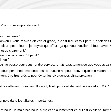
Voici un exemple standard :
enu, voilàààà."
onvenu, vous m'aviez dit vert et grand, là c'est bleu et tout petit. Ça fait des
dit un petit bleu, et je croyais que c'était ça que vous vouliez. Il faut savoir
choses clairement."
e que j'ai atteint l'objectif."
du vol"
lez, je bosse pour vous rendre service, je fais exactement ce que vous avez d
deux personnes mécontentes, et aucune ne peut prouver qu'elle a raison. Il est
vent être très précis, pour éviter les divergences d'interprétation.
t les affaires courantes d'Ecopol, l'outil principal de gestion s'appelle SMAR
ionnels dans les affaires importantes.
ent pour l'un mais pas pour l'autre et en augmentant ce qui est explicite, forma