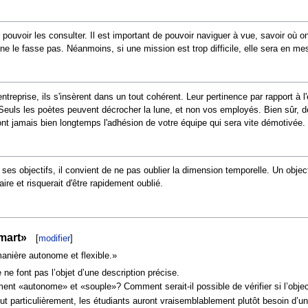
 pouvoir les consulter. Il est important de pouvoir naviguer à vue, savoir où o
lle ne le fasse pas. Néanmoins, si une mission est trop difficile, elle sera en m
entreprise, ils s'insèrent dans un tout cohérent. Leur pertinence par rapport à
Seuls les poètes peuvent décrocher la lune, et non vos employés. Bien sûr, dép
ront jamais bien longtemps l'adhésion de votre équipe qui sera vite démotivée.
e ses objectifs, il convient de ne pas oublier la dimension temporelle. Un obje
ire et risquerait d'être rapidement oublié.
smart»
[
modifier
]
manière autonome et flexible.»
 ne font pas l’objet d’une description précise.
ent «autonome» et «souple»? Comment serait-il possible de vérifier si l’object
t particulièrement, les étudiants auront vraisemblablement plutôt besoin d’