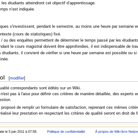
 les étudiants atteindront cet objectif d’apprentissage.
emps n’est indiquée.
ues s'investissent, pendant le semestre, au moins une heure par semaine en d
ntexte (cours de statistiques) fixé.
t / ou des enquêtes permettent de déterminer le temps passé par les étudiants
ant le cours magistral doivent être approfondies, il est indispensable de trav
 étudiants, il convient de vérifier si une heure par semaine est possible ou si 
inée.
ol
[
modifier
]
qualité correspondants sont édités sur un Wiki.
'est pas à l'aise pour définir ces critères de manière détaillée, des experts e
estion.
st proposé de remplir un formulaire de satisfaction, reprenant ces mêmes critèr
réalisé leur prestation en respectant les critères de qualité seront en droit d
ite le 5 juin 2011 à 07:58.
Politique de confidentialité
À propos de Wiki livre Netiz