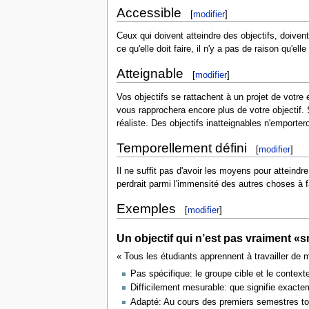
Accessible
[
modifier
]
Ceux qui doivent atteindre des objectifs, doivent
ce qu'elle doit faire, il n'y a pas de raison qu'e
Atteignable
[
modifier
]
Vos objectifs se rattachent à un projet de votre 
vous rapprochera encore plus de votre objectif. 
réaliste. Des objectifs inatteignables n'emporte
Temporellement défini
[
modifier
]
Il ne suffit pas d'avoir les moyens pour atteindr
perdrait parmi l'immensité des autres choses à fa
Exemples
[
modifier
]
Un objectif qui n’est pas vraiment «
« Tous les étudiants apprennent à travailler de 
Pas spécifique: le groupe cible et le contexte
Difficilement mesurable: que signifie exactem
Adapté: Au cours des premiers semestres tou