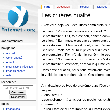
page
discussion
modifier
historique
Les critères qualité
Aller à :
navigation
,
rechercher
Avez-vous déjà vécu des litiges commerciaux ? 
Le client : "Vous avez terminé votre travail ?"
Le prestataire : "Oui, tout est bon, comme conv
Le client : "Euh, mais, c'est pas ce qu'on avait c
googletranslator
Le prestataire : "Mais pas du tout, vous m'aviez 
navigation
Le client : "Mais pas du tout, je vous ai dit les 
Accueil
Le prestataire : "Rien n'était mis par écrit, je trouv
Communauté
Le client : "Non, rendez-moi mon avance, c'est 
Actualités
Le prestataire : "Attendez, c'est vous qui me vo
Modifications récentes
Dans cette situation, nous nous retrouvons avec 
Page au hasard
la validation ou non d'une tâche. Ces critères doi
Aide
rechercher
Afin d'exclure ce type de problème dans l'école e
anglais.
A quoi sert-il ?
Essentiellement, à anticiper les problèmes relat
outils
Comment ?
En réduisant ce qui est implicite, qui parait évid
Pages liées