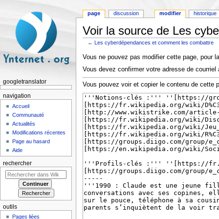
page
discussion
modifier
historique
Voir la source de Les cy
←
Les cyberdépendances et comment les combattre
Aller à :
navigation
,
rechercher
Vous ne pouvez pas modifier cette page, pour la
Vous devez confirmer votre adresse de courriel a
googletranslator
Vous pouvez voir et copier le contenu de cette 
navigation
Accueil
Communauté
Actualités
Modifications récentes
Page au hasard
Aide
rechercher
outils
Pages liées