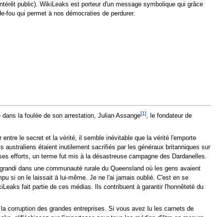
l'intérêt public). WikiLeaks est porteur d'un message symbolique qui grâce
arde-fou qui permet à nos démocraties de perdurer.
[1]
 dans la foulée de son arrestation, Julian Assange
, le fondateur de
ntre le secret et la vérité, il semble inévitable que la vérité l'emporte
ats australiens étaient inutilement sacrifiés par les généraux britanniques sur
à ses efforts, un terme fut mis à la désastreuse campagne des Dardanelles.
'ai grandi dans une communauté rurale du Queensland où les gens avaient
pu si on le laissait à lui-même. Je ne l'ai jamais oublié. C'est en se
eaks fait partie de ces médias. Ils contribuent à garantir l'honnêteté du
 la corruption des grandes entreprises. Si vous avez lu les carnets de