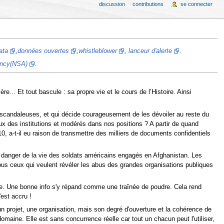
discussion
contributions
se connecter
ata
,
données ouvertes
,
whistleblower
,
lanceur d'alerte
.
ency(NSA)
.
e... Et tout bascule : sa propre vie et le cours de l’Histoire. Ainsi
e scandaleuses, et qui décide courageusement de les dévoiler au reste du
x des institutions et modérés dans nos positions ? A partir de quand
, a-t-il eu raison de transmettre des milliers de documents confidentiels
 danger de la vie des soldats américains engagés en Afghanistan. Les
tous ceux qui veulent révéler les abus des grandes organisations publiques
que. Une bonne info s'y répand comme une traînée de poudre. Cela rend
'est accru !
un projet, une organisation, mais son degré d'ouverture et la cohérence de
aine. Elle est sans concurrence réelle car tout un chacun peut l'utiliser,