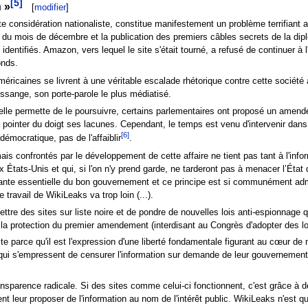
[5]
n »
[
modifier
]
te considération nationaliste, constitue manifestement un problème terrifiant
t du mois de décembre et la publication des premiers câbles secrets de la dip
dentifiés. Amazon, vers lequel le site s'était tourné, a refusé de continuer à
onds.
ricaines se livrent à une véritable escalade rhétorique contre cette société
 Assange, son porte-parole le plus médiatisé.
ctuelle permette de le poursuivre, certains parlementaires ont proposé un amend
 pointer du doigt ses lacunes. Cependant, le temps est venu d'intervenir dans 
[6]
émocratique, pas de l'affaiblir
.
 confrontés par le développement de cette affaire ne tient pas tant à l'infor
x États-Unis et qui, si l'on n'y prend garde, ne tarderont pas à menacer l’État 
e essentielle du bon gouvernement et ce principe est si communément admis q
travail de WikiLeaks va trop loin (...).
ettre des sites sur liste noire et de pondre de nouvelles lois anti-espionnage 
a protection du premier amendement (interdisant au Congrès d'adopter des loi
te parce qu'il est l'expression d'une liberté fondamentale figurant au cœur de 
 qui s'empressent de censurer l'information sur demande de leur gouvernement
parence radicale. Si des sites comme celui-ci fonctionnent, c'est grâce à d
t leur proposer de l'information au nom de l'intérêt public. WikiLeaks n'est qu