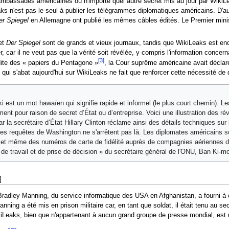
ambassades américaines ou n'importe quel autre secret mis au jour par WikiLe
eaks n'est pas le seul à publier les télégrammes diplomatiques américains. D
er Spiegel
en Allemagne ont publié les mêmes câbles édités. Le Premier ministre 
et
Der Spiegel
sont de grands et vieux journaux, tandis que WikiLeaks est en
, car il ne veut pas que la vérité soit révélée, y compris l'information conc
[3]
 dite des « papiers du Pentagone »
, la Cour suprême américaine avait déclar
i s'abat aujourd'hui sur WikiLeaks ne fait que renforcer cette nécessité de dé
 est un mot hawaïen qui signifie rapide et informel (le plus court chemin). Lea
ment pour raison de secret d’État ou d’entreprise. Voici une illustration des r
par la secrétaire d’État Hillary Clinton réclame ainsi des détails techniques 
es requêtes de Washington ne s'arrêtent pas là. Les diplomates américains s
et même des numéros de carte de fidélité auprès de compagnies aériennes de
de travail et de prise de décision » du secrétaire général de l'ONU, Ban Ki-m
]
Bradley Manning, du service informatique des USA en Afghanistan, a fourni à 
ning a été mis en prison militaire car, en tant que soldat, il était tenu au s
ikiLeaks, bien que n'appartenant à aucun grand groupe de presse mondial, est