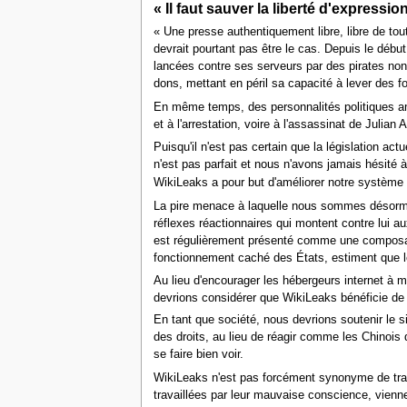
« Il faut sauver la liberté d'expressio
« Une presse authentiquement libre, libre de tou
devrait pourtant pas être le cas. Depuis le débu
lancées contre ses serveurs par des pirates non i
dons, mettant en péril sa capacité à lever des f
En même temps, des personnalités politiques amé
et à l'arrestation, voire à l'assassinat de Julian
Puisqu'il n'est pas certain que la législation a
n'est pas parfait et nous n'avons jamais hésité à
WikiLeaks a pour but d'améliorer notre système d
La pire menace à laquelle nous sommes désormais
réflexes réactionnaires qui montent contre lui au
est régulièrement présenté comme une composant
fonctionnement caché des États, estiment que le 
Au lieu d'encourager les hébergeurs internet à m
devrions considérer que WikiLeaks bénéficie de l
En tant que société, nous devrions soutenir le si
des droits, au lieu de réagir comme les Chinois
se faire bien voir.
WikiLeaks n'est pas forcément synonyme de trans
travaillées par leur mauvaise conscience, viennen