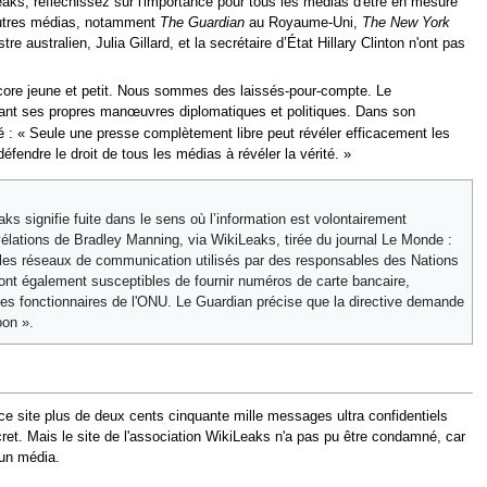
aks, réfléchissez sur l'importance pour tous les médias d'être en mesure
'autres médias, notamment
The Guardian
au Royaume-Uni,
The New York
australien, Julia Gillard, et la secrétaire d’État Hillary Clinton n'ont pas
core jeune et petit. Nous sommes des laissés-pour-compte. Le
ernant ses propres manœuvres diplomatiques et politiques. Dans son
é : « Seule une presse complètement libre peut révéler efficacement les
fendre le droit de tous les médias à révéler la vérité. »
ks signifie fuite dans le sens où l’information est volontairement
évélations de Bradley Manning, via WikiLeaks, tirée du journal Le Monde :
sur les réseaux de communication utilisés par des responsables des Nations
ont également susceptibles de fournir numéros de carte bancaire,
s fonctionnaires de l'ONU. Le Guardian précise que la directive demande
oon ».
ce site plus de deux cents cinquante mille messages ultra confidentiels
ecret. Mais le site de l'association WikiLeaks n'a pas pu être condamné, car
 un média.