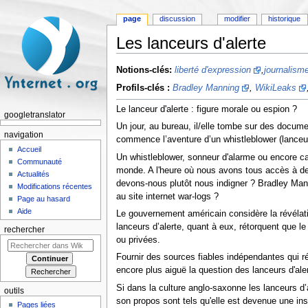
page
discussion
modifier
historique
Les lanceurs d'alerte
Aller à :
navigation
,
rechercher
Notions-clés:
liberté d'expression
,
journalism
Profils-clés :
Bradley Manning
,
WikiLeaks
Le lanceur d'alerte : figure morale ou espion ?
googletranslator
Un jour, au bureau, il/elle tombe sur des documen
navigation
commence l’aventure d’un whistleblower (lanceur 
Accueil
Un whistleblower, sonneur d'alarme ou encore ca
Communauté
monde. A l'heure où nous avons tous accès à de 
Actualités
devons-nous plutôt nous indigner ? Bradley Mann
Modifications récentes
au site internet war-logs ?
Page au hasard
Aide
Le gouvernement américain considère la révélat
lanceurs d’alerte, quant à eux, rétorquent que 
rechercher
ou privées.
Fournir des sources fiables indépendantes qui r
encore plus aiguë la question des lanceurs d'aler
Si dans la culture anglo-saxonne les lanceurs d’
outils
son propos sont tels qu'elle est devenue une in
Pages liées