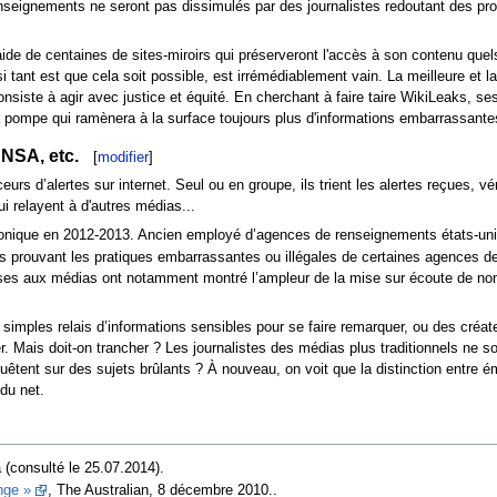
renseignements ne seront pas dissimulés par des journalistes redoutant des pr
aide de centaines de sites-miroirs qui préserveront l'accès à son contenu quel
i tant est que cela soit possible, est irrémédiablement vain. La meilleure et l
nsiste à agir avec justice et équité. En cherchant à faire taire WikiLeaks, ses
a pompe qui ramènera à la surface toujours plus d'informations embarrassante
NSA, etc.
[
modifier
]
urs d’alertes sur internet. Seul ou en groupe, ils trient les alertes reçues, vé
qui relayent à d'autres médias...
ronique en 2012-2013. Ancien employé d’agences de renseignements états-un
nts prouvant les pratiques embarrassantes ou illégales de certaines agences 
mises aux médias ont notamment montré l’ampleur de la mise sur écoute de no
simples relais d’informations sensibles pour se faire remarquer, ou des créa
er. Mais doit-on trancher ? Les journalistes des médias plus traditionnels ne so
êtent sur des sujets brûlants ? À nouveau, on voit que la distinction entre 
 du net.
 (consulté le 25.07.2014).
nge »
, The Australian, 8 décembre 2010..