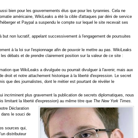
 aussi bien pour les gouvernements élus que pour les tyrannies. Cela ne
lomatie américaine, WikiLeaks a été la cible d'attaques par déni de service
 l'héberger et Paypal a suspendu le compte sur lequel le site recevait ses
 à but non lucratif, appelant successivement à l'engagement de poursuites
ement à la loi sur l'espionnage afin de pouvoir le mettre au pas. WikiLeaks
les débats et de prendre clairement position sur la valeur de ce site :
mation que WikiLeaks a divulguée ou pourrait divulguer à l'avenir, mais aux
de droit et notre attachement historique à la liberté d'expression. Le secret
ue des journalistes, dont le métier est pourtant de révéler le
qui incriminent plus gravement la publication de secrets diplomatiques, nous
s limitant la liberté d'expression) au même titre que
The New York Times.
notre Déclaration
 dans le souci de
es sources qui,
'un distributeur