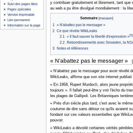
y contribuer gratuitement et librement, tant que 
Suivi des pages liées
au web a pu être divulgué mondialement : la liber
Pages spéciales
Version imprimable
Sommaire
[
masquer
]
Lien permanent
1
« N'abattez pas le messager »
Information sur la page
2
Ce que révèle WikiLeaks
[5]
2.1
« Il faut sauver la liberté d'expression »
2.2
Rebondissements avec Snowden, la NSA,
3
Notes et références
« N'abattez pas le messager »
[
« N’abattez pas le messager pour avoir révélé de
WikiLeaks, affirme que son site internet publiait 
« En 1958, Rupert Murdoch, alors jeune propriétair
toujours ». Il fallait peut-être y voir l'écho du 
les plages de Gallipoli. Les Britanniques tentèr
« Près d'un siècle plus tard, c'est avec le mêm
coutume de dire sans détour ce qu'ils avaient sur
fondant sur ces valeurs essentielles que WikiLea
pouvoir.
« WikiLeaks a dévoilé certaines vérités pénibles