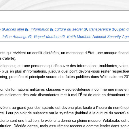
e
,
accès libre
,
information
,
culture du secret
,
transparence
,
Open d
,
Julian Assange
,
Rupert Murdoch
,
Keith Murdoch National Security Ag
ts qui révèlent un conflit d’intérêts, un mensonge d’État, une arnaque financièr
d'alerte).
rillonneur, est une personne qui découvre des informations troublantes, voir
plus en plus d'informations, jusqu’à quel point devons-nous rester respectueu
ing, première et principale source des fuites publiées dans WikiLeaks en 2010
ion d’informations militaires classées « secret-défense » comme une mise en
le musellement des voix discordantes met à mal l’État de droit en démotivant 
évèlent au grand jour des secrets est devenu plus facile à l'heure du numéri
te. Leur pouvoir de nuisance sur le système (habitué à la culture du secret) s
alerte sont une tradition, le web lui a donné sa pleine mesure. WikiLeaks est 
stitution. Décriée certes, mais assurément reconnue comme leader dans son dom