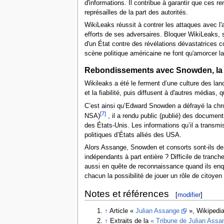
d'informations. Il contribue à garantir que ces 
représailles de la part des autorités.
WikiLeaks réussit à contrer les attaques avec l'
efforts de ses adversaires. Bloquer WikiLeaks, s
d'un État contre des révélations dévastatrices co
scène politique américaine ne font qu'amorcer l
Rebondissements avec Snowden, la 
Wikileaks a été le ferment d’une culture des lance
et la fiabilité, puis diffusent à d'autres médias, 
C’est ainsi qu’Edward Snowden a défrayé la ch
[7]
NSA)
, il a rendu public (publié) des docume
des États-Unis. Les informations qu’il a trans
politiques d’États alliés des USA.
Alors Assange, Snowden et consorts sont-ils de 
indépendants à part entière ? Difficile de tranch
aussi en quête de reconnaissance quand ils enqu
chacun la possibilité de jouer un rôle de citoyen
Notes et références
[
modifier
]
↑
Article «
Julian Assange
», Wikipedia
↑
Extraits de la
« Tribune de Julian Assa