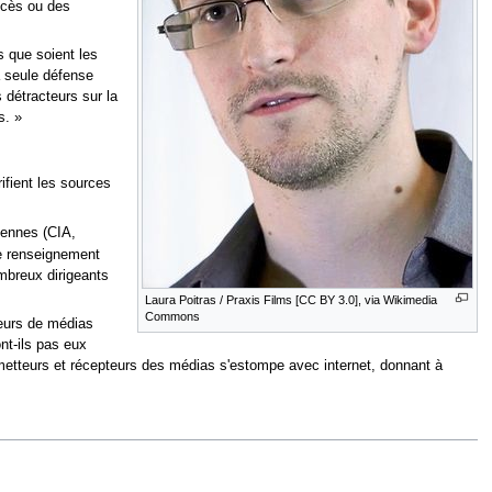
ocès ou des
s que soient les
a seule défense
 détracteurs sur la
s. »
rifient les sources
iennes (CIA,
de renseignement
mbreux dirigeants
Laura Poitras / Praxis Films [CC BY 3.0], via Wikimedia
Commons
teurs de médias
nt-ils pas eux
émetteurs et récepteurs des médias s'estompe avec internet, donnant à