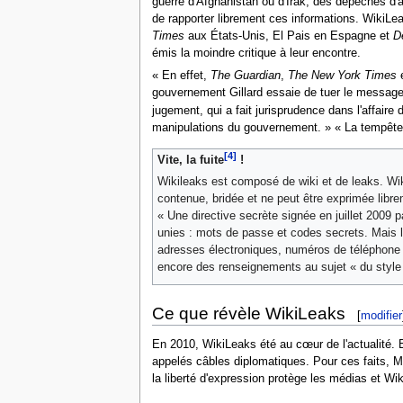
guerre d'Afghanistan ou d'Irak, des dépêches d'
de rapporter librement ces informations. WikiL
Times
aux États-Unis, El Pais en Espagne et
D
émis la moindre critique à leur encontre.
« En effet,
The Guardian
,
The New York Times
gouvernement Gillard essaie de tuer le messager
jugement, qui a fait jurisprudence dans l'affaire
manipulations du gouvernement. » « La tempête qu
[4]
Vite, la fuite
!
Wikileaks est composé de wiki et de leaks. Wiki
contenue, bridée et ne peut être exprimée libre
« Une directive secrète signée en juillet 2009 
unies : mots de passe et codes secrets. Mais l
adresses électroniques, numéros de téléphone 
encore des renseignements au sujet « du style 
Ce que révèle WikiLeaks
[
modifier
En 2010, WikiLeaks été au cœur de l'actualité. 
appelés câbles diplomatiques. Pour ces faits, Man
la liberté d'expression protège les médias et W