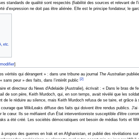
ses standards de qualité sont respectés (fiabilité des sources et relevant de 
té d’expression ne doit pas être aliénée. Elle est le principe fondateur, le g
 etc.
modifier
]
s vérités qui dérangent » : dans une tribune au journal
The Australian
publiée
[2]
« sans peur » des faits, dans l’intérêt public
e et directeur du News d'Adelaide (Australie), écrivait : « Dans le bras de fer e
travail de son père, Keith Murdoch, qui, en son temps, avait révélé que les sold
ent de le réduire au silence, mais Keith Murdoch refusa de se taire, et grâce 
e courage que WikiLeaks diffuse des faits qui doivent être rendus publics. J
 le cœur. Ils se méfiaient d'un État interventionniste susceptible d'être corrom
ks a été créé. Les sociétés démocratiques ont besoin de médias forts et WikiL
 à propos des guerres en Irak et en Afghanistan, et publié des révélations sur