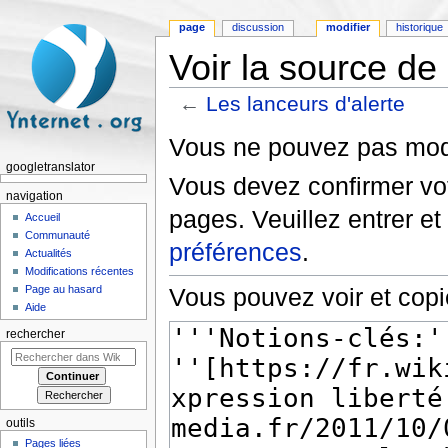
page
discussion
modifier
historique
Voir la source de
←
Les lanceurs d'alerte
Aller à :
navigation
,
rechercher
Vous ne pouvez pas modif
googletranslator
Vous devez confirmer vot
navigation
pages. Veuillez entrer et
Accueil
Communauté
préférences
.
Actualités
Modifications récentes
Page au hasard
Vous pouvez voir et copi
Aide
rechercher
outils
Pages liées