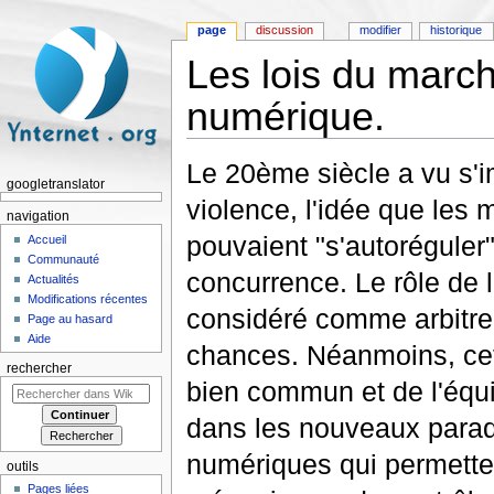
page
discussion
modifier
historique
Les lois du marc
numérique.
Aller à :
navigation
,
rechercher
Le 20ème siècle a vu s'i
googletranslator
violence, l'idée que les
navigation
pouvaient "s'autoréguler"
Accueil
Communauté
concurrence. Le rôle de l
Actualités
Modifications récentes
considéré comme arbitre 
Page au hasard
Aide
chances. Néanmoins, cet
rechercher
bien commun et de l'équi
dans les nouveaux para
numériques qui permette
outils
Pages liées