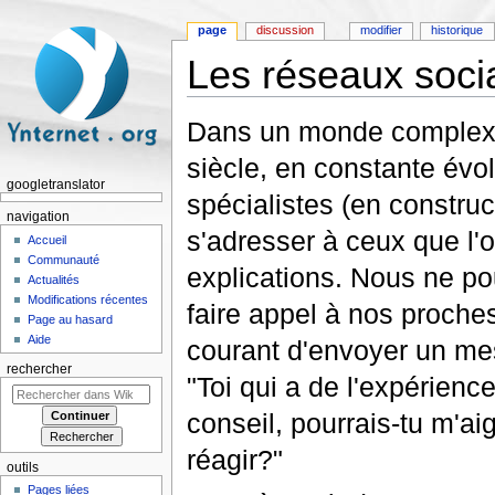
page
discussion
modifier
historique
Les réseaux soci
Aller à :
navigation
,
rechercher
Dans un monde complexe
siècle, en constante évolu
googletranslator
spécialistes (en construct
navigation
s'adresser à ceux que l'
Accueil
Communauté
explications. Nous ne p
Actualités
Modifications récentes
faire appel à nos proches
Page au hasard
Aide
courant d'envoyer un mes
rechercher
"Toi qui a de l'expérien
conseil, pourrais-tu m'a
réagir?"
outils
Pages liées