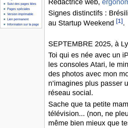
Rédactrice web,
ergonom
Suivi des pages liées
Pages spéciales
Signes distinctifs : Brés
Version imprimable
[1]
Lien permanent
au Startup Weekend
.
Information sur la page
SEPTEMBRE 2025, à Lyo
Toi qui es née avec un i
les consoles Atari, le mi
des photos avec mon mob
n’imagines plus passer u
réseau social.
Sache que ta petite mama
télévision... (non, ne ple
même bien mieux que tes 