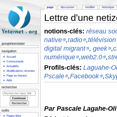
page
discussion
modifier
historique
Lettre d'une neti
Aller à :
navigation
,
rechercher
notions-clés:
réseau soc
native
,
radio
,
télévision
googletranslator
digital migrant
,
geek
,
c
navigation
numérique
,
web2.0
,
st
Accueil
Communauté
Profils-clés:
Laguahe-Ol
Actualités
Modifications récentes
Pscale
,
Facebook
,
Sky
Page au hasard
Aide
rechercher
Par Pascale Lagahe-Oli
outils
Pages liées