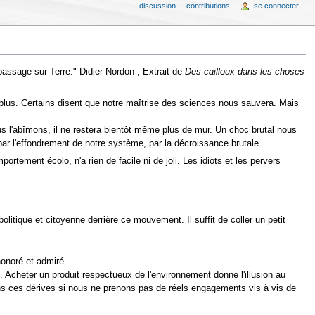
discussion
contributions
se connecter
 passage sur Terre." Didier Nordon , Extrait de
Des cailloux dans les choses
re plus. Certains disent que notre maîtrise des sciences nous sauvera. Mais
s l'abîmons, il ne restera bientôt même plus de mur. Un choc brutal nous
 l'effondrement de notre système, par la décroissance brutale.
portement écolo, n'a rien de facile ni de joli. Les idiots et les pervers
litique et citoyenne derrière ce mouvement. Il suffit de coller un petit
honoré et admiré.
 Acheter un produit respectueux de l'environnement donne l'illusion au
ans ces dérives si nous ne prenons pas de réels engagements vis à vis de