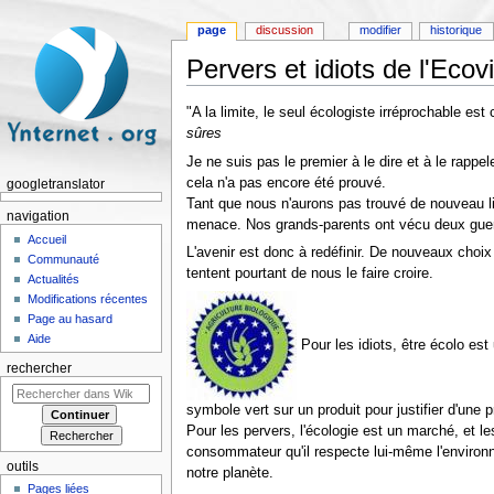
page
discussion
modifier
historique
Pervers et idiots de l'Ecov
Aller à :
navigation
,
rechercher
"A la limite, le seul écologiste irréprochable es
sûres
Je ne suis pas le premier à le dire et à le rapp
cela n'a pas encore été prouvé.
googletranslator
Tant que nous n'aurons pas trouvé de nouveau li
navigation
menace. Nos grands-parents ont vécu deux guerr
Accueil
L'avenir est donc à redéfinir. De nouveaux choix
Communauté
tentent pourtant de nous le faire croire.
Actualités
Modifications récentes
Page au hasard
Aide
Pour les idiots, être écolo est
rechercher
symbole vert sur un produit pour justifier d'une 
Pour les pervers, l'écologie est un marché, et
consommateur qu'il respecte lui-même l'environn
outils
notre planète.
Pages liées