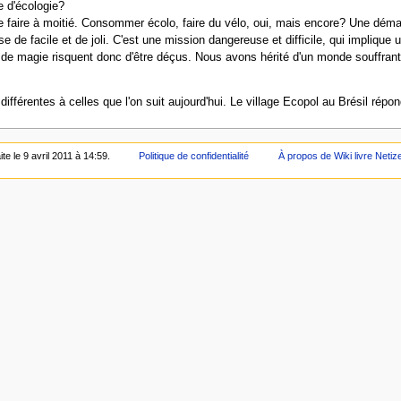
e d'écologie?
 le faire à moitié. Consommer écolo, faire du vélo, oui, mais encore? Une déma
e de facile et de joli. C'est une mission dangereuse et difficile, qui impliqu
r de magie risquent donc d'être déçus. Nous avons hérité d'un monde souffra
 différentes à celles que l'on suit aujourd'hui. Le village Ecopol au Brésil rép
te le 9 avril 2011 à 14:59.
Politique de confidentialité
À propos de Wiki livre Netiz