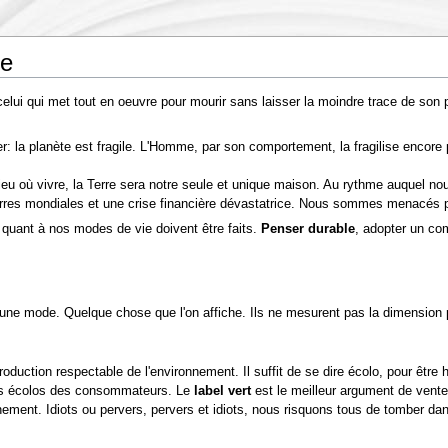
ie
t celui qui met tout en oeuvre pour mourir sans laisser la moindre trace de son
eler: la planète est fragile. L'Homme, par son comportement, la fragilise enco
eu où vivre, la Terre sera notre seule et unique maison. Au rythme auquel nou
es mondiales et une crise financière dévastatrice. Nous sommes menacés par
 quant à nos modes de vie doivent être faits.
Penser durable
, adopter un com
 une mode. Quelque chose que l'on affiche. Ils ne mesurent pas la dimension po
production respectable de l'environnement. Il suffit de se dire écolo, pour être 
 les écolos des consommateurs. Le
label vert
est le meilleur argument de vente.
ement. Idiots ou pervers, pervers et idiots, nous risquons tous de tomber d