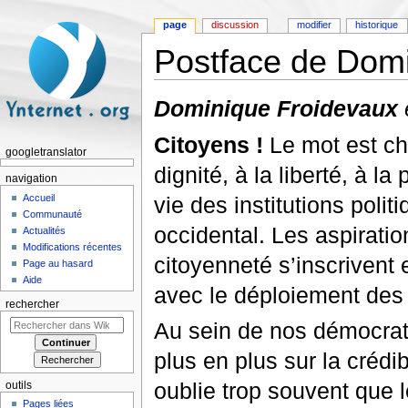
page
discussion
modifier
historique
Postface de Dom
Aller à :
navigation
,
rechercher
Dominique Froidevaux
Citoyens !
Le mot est cha
googletranslator
dignité, à la liberté, à l
navigation
vie des institutions poli
Accueil
Communauté
occidental. Les aspiratio
Actualités
Modifications récentes
citoyenneté s’inscrivent 
Page au hasard
Aide
avec le déploiement des
rechercher
Au sein de nos démocrati
plus en plus sur la créd
oublie trop souvent que l
outils
Pages liées