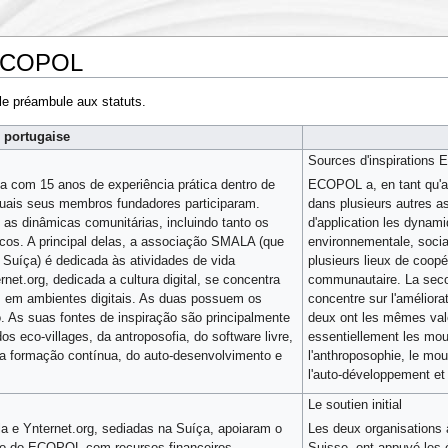
'ECOPOL
 le préambule aux statuts.
 portugaise
Sources d'inspiration
 com 15 anos de experiência prática dentro de
ECOPOL a, en tant qu'a
quais seus membros fundadores participaram.
dans plusieurs autres a
 dinâmicas comunitárias, incluindo tanto os
d'application les dynam
cos. A principal delas, a associação SMALA (que
environnementale, socia
uíça) é dedicada às atividades de vida
plusieurs lieux de coopé
et.org, dedicada a cultura digital, se concentra
communautaire. La secon
s em ambientes digitais. As duas possuem os
concentre sur l'amélior
 As suas fontes de inspiração são principalmente
deux ont les mêmes vale
s eco-villages, da antroposofia, do software livre,
essentiellement les mou
da formação contínua, do auto-desenvolvimento e
l'anthroposophie, le mouv
l'auto-développement et 
Le soutien initial
a e Ynternet.org, sediadas na Suíça, apoiaram o
Les deux organisations à
ção do ECOPOL com recursos financeiros,
Suisse, ont appuyé les é