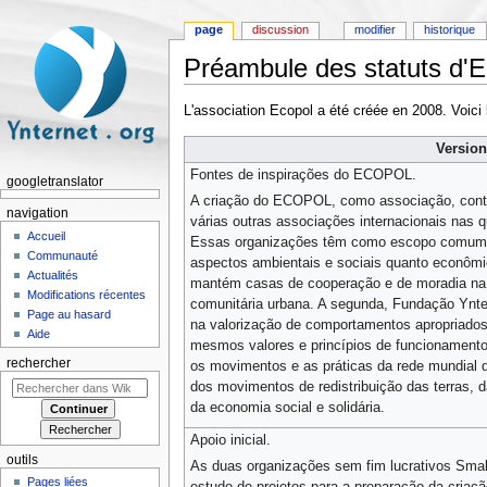
page
discussion
modifier
historique
Préambule des statuts d
Aller à :
navigation
,
rechercher
L'association Ecopol a été créée en 2008. Voici
Version
Fontes de inspirações do ECOPOL.
googletranslator
A criação do ECOPOL, como associação, conta
navigation
várias outras associações internacionais nas 
Accueil
Essas organizações têm como escopo comum as
Communauté
aspectos ambientais e sociais quanto econômi
Actualités
mantém casas de cooperação e de moradia na S
Modifications récentes
comunitária urbana. A segunda, Fundação Yntern
Page au hasard
na valorização de comportamentos apropriado
Aide
mesmos valores e princípios de funcionamento.
rechercher
os movimentos e as práticas da rede mundial do
dos movimentos de redistribuição das terras, 
da economia social e solidária.
Apoio inicial.
outils
As duas organizações sem fim lucrativos Smal
Pages liées
estudo de projetos para a preparação da cria