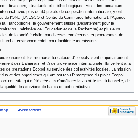
s financiers, structurels et méthodologiques. Ainsi, les fondateurs
enariat avec plus de 80 projets de coopération internationale, y ont
ces de l'ONU (UNESCO et Centre du Commerce International), l'Agence
 la Francophonie, le gouvernement suisse (Département pour le
ération , ministère de l'Éducation et de la Recherche) et plusieurs
nales de la société civile, par diverses conférences et programmes de
lturel et environnemental, pour faciliter leurs missions.
s
fonctionnement, les membres fondateurs d'Ecopols, sont majoritairement
ièrement des Bahianais, et ¼ de provenance internationale. Ils veillent à la
tés de prestations Ecopol au service des collectivités locales. La mission
ividus et des organismes qui ont soutenu l'émergence du projet Ecopol
l.net, site qui a été créé afin d'améliorer la visibilité institutionnelle, de
t la qualité des services de bases de cette initiative.
enship
Avertissements