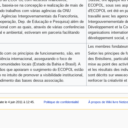
 baseia-se na concepção e realização de mais de
ECOPOL, sous ses aspect
uindo trabalhos com várias agências da ONU
d'ECOPOL ont été en part
 Agências Intergovernamentais da Francofonia,
travaillé avec les agen
ooperação, Dep. de Educação e Pesquisa) além de
Intergouvernementale de
cional com as quais, através de várias conferências
Développement et la Coop
l e ambiental, estiveram em parceria facilitando
organisations internatio
développement social, cu
Les membres fondateur
 com os princípios de funcionamento, são, em
Selon les principes de 
niência internacional, assegurando o foco de
des Brésiliens, particul
omunidades locais (Estado da Bahia e Brasil). A
mise au point des activi
gãos que apoiaram o surgimento do ECOPOL estão
et les résultats des ind
no intuito de promover a visibilidade institucional,
sont décrits sur www.ecopo
tendimento das bases dessa associação.
renforcer la créativité e
ite le 4 juin 2011 à 12:45.
Politique de confidentialité
À propos de Wiki livre Netiz