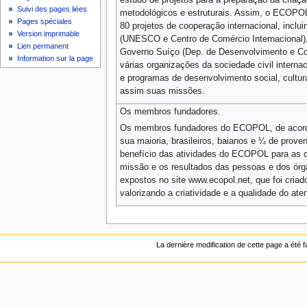
Suivi des pages liées
metodológicos e estruturais. Assim, o ECOPOL
Pages spéciales
80 projetos de cooperação internacional, incl
Version imprimable
(UNESCO e Centro de Comércio Internacional),
Lien permanent
Governo Suíço (Dep. de Desenvolvimento e C
Information sur la page
várias organizações da sociedade civil interna
e programas de desenvolvimento social, cultura
assim suas missões.
Os membros fundadores.
Os membros fundadores do ECOPOL, de acordo
sua maioria, brasileiros, baianos e ¼ de prove
benefício das atividades do ECOPOL para as c
missão e os resultados das pessoas e dos ór
expostos no site www.ecopol.net, que foi criado 
valorizando a criatividade e a qualidade do a
La dernière modification de cette page a été fa