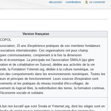
discussion
contributions
se connecter
Version française
s ECOPOL
ssociation, 15 ans d'expérience pratiques de ses membres fondateurs
ssociations internationales. Ces organisations ont pour champ
iques communautaires, comprenant à la fois la dimension
le et économique. La principale est l'association SMALA (qui gère
ration et de cohabitation en Suisse), dédiée aux activités de la vie
de, la Fondation Ynternet.org, dédiée à la culture numérique, se
ation des comportements dans les environnements numériques. Toutes les
urs et principes de fonctionnement. Leurs sources d'inspiration sont
vements et les pratiques du réseau mondial d'éco-villages, de
ement du logiciel libre, la redistribution des terres, la formation continue,
l'économie sociale et solidaire.
 but non lucratif que sont Smala et Ynternet.org, dont les sièges sont en
tudes de projet pour la préparation au lancement d'un premier lieu