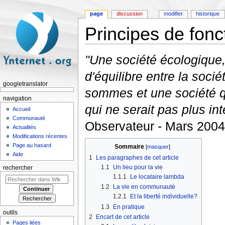
page
discussion
modifier
historique
Principes de fon
Aller à :
navigation
,
rechercher
"Une société écologique, 
d'équilibre entre la soci
googletranslator
sommes et une société qu
navigation
qui ne serait pas plus in
Accueil
Communauté
Observateur - Mars 2004
Actualités
Modifications récentes
Page au hasard
Sommaire
[
masquer
]
Aide
1
Les paragraphes de cet article
1.1
Un lieu pour la vie
rechercher
1.1.1
Le locataire lambda
1.2
La vie en communauté
1.2.1
Et la liberté individuelle?
1.3
En pratique
outils
2
Encart de cet article
Pages liées