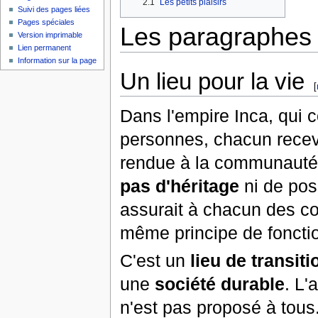
2.1
Les petits plaisirs
Suivi des pages liées
Pages spéciales
Les paragraphes d
Version imprimable
Lien permanent
Information sur la page
Un lieu pour la vie
[
Dans l'empire Inca, qui 
personnes, chacun recevai
rendue à la communauté a
pas d'héritage
ni de poss
assurait à chacun des co
même principe de foncti
C'est un
lieu de transiti
une
société durable
. L'
n'est pas proposé à tous