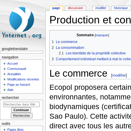
page
discussion
modifier
historique
Production et co
Aller à :
navigation
,
rechercher
Sommaire
[
masquer
]
1
Le commerce
2
La consommation
googletranslator
2.1
Les bienfaits de la propriété collective
navigation
3
Comportement individuel mettant à mal le collec
Accueil
Communauté
Le commerce
Actualités
[
modifier
]
Modifications récentes
Page au hasard
Ecopol proposera certai
Aide
environnantes, notamment
rechercher
biodynamiques (certificat
Sao Paulo). Cette activi
direct avec tous les autr
outils
Pages liées