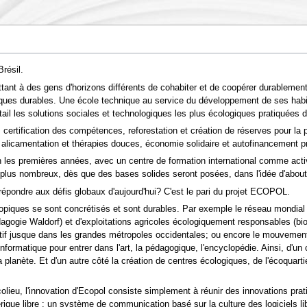
résil.
ttant à des gens d'horizons différents de cohabiter et de coopérer durablement
tiques durables. Une école technique au service du développement de ses habit
il les solutions sociales et technologiques les plus écologiques pratiquées d
, certification des compétences, reforestation et création de réserves pour la
 alicamentation et thérapies douces, économie solidaire et autofinancement pr
n les premières années, avec un centre de formation international comme activi
plus nombreux, dès que des bases solides seront posées, dans l'idée d'aboutir 
répondre aux défis globaux d'aujourd'hui? C'est le pari du projet ECOPOL.
utopiques se sont concrétisés et sont durables. Par exemple le réseau mondial
édagogie Waldorf) et d'exploitations agricoles écologiquement responsables (bi
 jusque dans les grandes métropoles occidentales; ou encore le mouvement des 
formatique pour entrer dans l'art, la pédagogique, l'encyclopédie. Ainsi, d'un
planète. Et d'un autre côté la création de centres écologiques, de l'écoquartier 
lieu, l'innovation d'Ecopol consiste simplement à réunir des innovations prati
que libre : un système de communication basé sur la culture des logiciels li