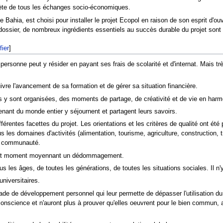
plète de tous les échanges socio-économiques.
at de Bahia, est choisi pour installer le projet Ecopol en raison de son esprit d'
dossier, de nombreux ingrédients essentiels au succès durable du projet sont 
fier
]
sonne peut y résider en payant ses frais de scolarité et d'internat. Mais trè
re l'avancement de sa formation et de gérer sa situation financière.
s y sont organisées, des moments de partage, de créativité et de vie en harmo
nant du monde entier y séjournent et partagent leurs savoirs.
férentes facettes du projet. Les orientations et les critères de qualité ont 
les domaines d'activités (alimentation, tourisme, agriculture, construction, tra
la communauté.
à tout moment moyennant un dédommagement.
les âges, de toutes les générations, de toutes les situations sociales. Il n'y 
universitaires.
tade de développement personnel qui leur permette de dépasser l'utilisation du 
ur conscience et n'auront plus à prouver qu'elles oeuvrent pour le bien commu