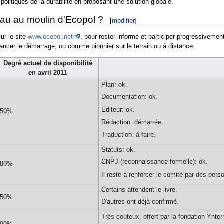
politiques de la durabilité en proposant une solution globale.
eau au moulin d'Ecopol ?
[
modifier
]
ur le site
www.ecopol.net
, pour rester informé et participer progressivem
ancer le démarrage, ou comme pionnier sur le terrain ou à distance.
Degré actuel de disponibilité
en avril 2011
Plan: ok.
Documentation: ok.
Editeur: ok.
50%
Rédaction: démarrée.
Traduction: à faire.
Statuts: ok.
CNPJ (reconnaissance formelle): ok.
80%
Il reste à renforcer le comité par des pers
Certains attendent le livre.
50%
D'autres ont déjà confirmé.
Très couteux, offert par la fondation Ynter