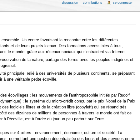
discussion
contributions
se connecter
 ensemble. Un centre favorisant la rencontre entre les différentes
ants et de leurs projets locaux. Des formations accessibles à tous,
ans le monde, grâce aux réseaux sociaux qui s'entraident via Internet.
 préservation de la nature, partage des terres avec les peuples indigènes et
ogressif.
té principale, relié à des universités de plusieurs continents, se préparant
à une véritable petite écoville.
 des écovillages ; les mouvements de l'anthroposophie initiés par Rudolf
odynamique) ; le système du micro-crédit conçu par le prix Nobel de la Paix
logiciels libres et de la création libre (copyleft) qui se répand très
 côté des dizaines de millions de personnes à travers le monde ont fait ce
à l'écoville, est à l'ordre du jour un peu partout sur Terre.
ques sur 4 piliers : environnement, économie, culture et société. La
bres, permettant une gestion décentralisée des biens et des services entre