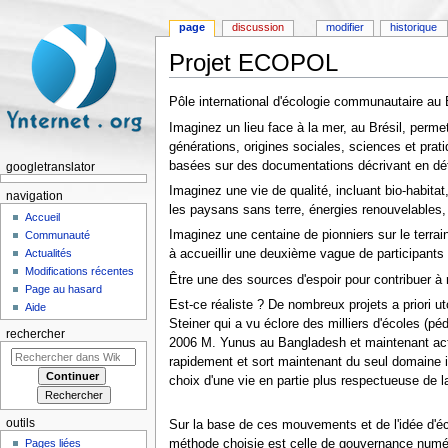
page
discussion
modifier
historique
Projet ECOPOL
Aller à :
navigation
,
rechercher
Pôle international d'écologie communautaire au B
Imaginez un lieu face à la mer, au Brésil, perme
générations, origines sociales, sciences et pra
basées sur des documentations décrivant en déta
googletranslator
Imaginez une vie de qualité, incluant bio-habitat
navigation
les paysans sans terre, énergies renouvelables,
Accueil
Imaginez une centaine de pionniers sur le terrai
Communauté
Actualités
à accueillir une deuxième vague de participants 
Modifications récentes
Être une des sources d'espoir pour contribuer à 
Page au hasard
Est-ce réaliste ? De nombreux projets a priori 
Aide
Steiner qui a vu éclore des milliers d'écoles (p
rechercher
2006 M. Yunus au Bangladesh et maintenant actif
rapidement et sort maintenant du seul domaine in
choix d'une vie en partie plus respectueuse de la 
outils
Sur la base de ces mouvements et de l'idée d'éco
méthode choisie est celle de gouvernance numéri
Pages liées