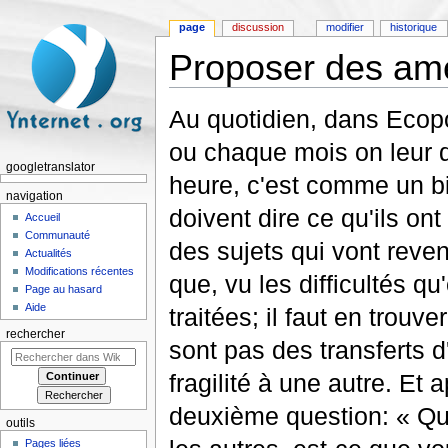
page
discussion
modifier
historique
Proposer des amé
Aller à :
navigation
,
rechercher
Au quotidien, dans Ecopo
ou chaque mois on leur d
googletranslator
heure, c'est comme un bi
navigation
doivent dire ce qu'ils on
Accueil
Communauté
des sujets qui vont reve
Actualités
Modifications récentes
que, vu les difficultés q
Page au hasard
Aide
traitées; il faut en trouve
rechercher
sont pas des transferts 
fragilité à une autre. Et
deuxième question: « Qu
outils
Pages liées