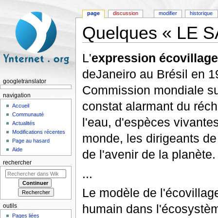
page
discussion
modifier
historique
Quelques « LE 
Aller à :
navigation
,
rechercher
L'
expression écovillage
deJaneiro au Brésil en 1
googletranslator
Commission mondiale sur 
navigation
constat alarmant du réch
Accueil
Communauté
l'eau, d'espèces vivante
Actualités
Modifications récentes
monde, les dirigeants de
Page au hasard
Aide
de l'avenir de la planète.
rechercher
...
Le modèle de l'écovillage 
humain dans l'écosystèm
outils
Pages liées