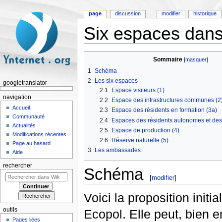
page
discussion
modifier
historique
Six espaces dans
Aller à :
navigation
,
rechercher
Sommaire
[
masquer
]
1
Schéma
2
Les six espaces
googletranslator
2.1
Espace visiteurs (1)
navigation
2.2
Espace des infrastructures communes (2
Accueil
2.3
Espace des résidents en formation (3a)
Communauté
2.4
Espaces des résidents autonomes et des e
Actualités
2.5
Espace de production (4)
Modifications récentes
2.6
Réserve naturelle (5)
Page au hasard
3
Les ambassades
Aide
rechercher
Schéma
[
modifier
]
Voici la proposition init
outils
Ecopol. Elle peut, bien 
Pages liées