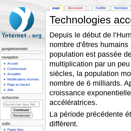
page
discussion
modifier
historique
Technologies accé
Aller à :
navigation
,
rechercher
Depuis le début de l'Huma
nombre d'êtres humains 
googletranslator
population est passée de 
navigation
multiplication par un peu
Accueil
Communauté
siècles, la population mo
Actualités
Modifications récentes
nombre de 6 milliards. Ap
Page au hasard
Aide
croissance exponentiell
rechercher
accélératrices.
La période précédente ét
différent.
outils
Pages liées