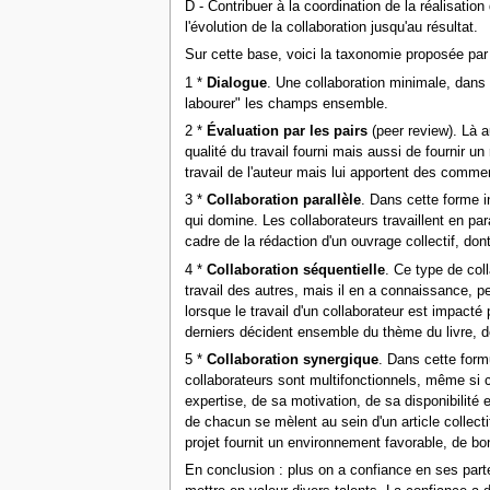
D - Contribuer à la coordination de la réalisatio
l'évolution de la collaboration jusqu'au résultat.
Sur cette base, voici la taxonomie proposée par 
1 *
Dialogue
. Une collaboration minimale, dans 
labourer" les champs ensemble.
2 *
Évaluation par les pairs
(peer review). Là a
qualité du travail fourni mais aussi de fournir u
travail de l'auteur mais lui apportent des comment
3 *
Collaboration parallèle
. Dans cette forme i
qui domine. Les collaborateurs travaillent en pa
cadre de la rédaction d'un ouvrage collectif, d
4 *
Collaboration séquentielle
. Ce type de coll
travail des autres, mais il en a connaissance, pe
lorsque le travail d'un collaborateur est impacté
derniers décident ensemble du thème du livre, de
5 *
Collaboration synergique
. Dans cette formu
collaborateurs sont multifonctionnels, même si 
expertise, de sa motivation, de sa disponibilité 
de chacun se mèlent au sein d'un article collecti
projet fournit un environnement favorable, de b
En conclusion : plus on a confiance en ses parte