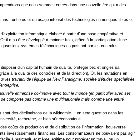
omprendrons que nous sommes entrés dans une nouvelle ère qui a des
sans frontières et un usage intensif des technologies numériques libres et
'exploitation informatique élaboré à partir d'une base coopérative et
Or il a pu être développé à moindre frais, grâce à la participation d'une
en jusqu'aux systèmes téléphoniques en passant par les centrales
: disposer d'un capital humain de qualité, protéger bec et ongles sa
grâce à la qualité des contrôles et de la direction). Or, les mutations en
sur les travaux de l'équipe de New Paradigme, société d'études spécialisée
entreprise.
nouvelle entreprise co-innove avec tout le monde (en particulier avec ses
et ne se comporte pas comme une multinationale mais comme une entité
s sont des déclinaisons de la wikinomie. Il en sera question dans les
université, recherche, et bien sûr économique.
des coûts de production et de distribution de l'information, bouleverse
rtants investissements financiers. Les consommateurs ne pouvaient pas agir
it facile à maintenir, et même légitime pour protéger un travail ou un