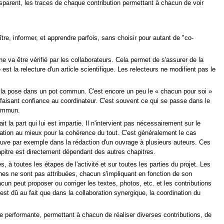
ransparent, les traces de chaque contribution permettant à chacun de voir
e, informer, et apprendre parfois, sans choisir pour autant de "co-
e va être vérifié par les collaborateurs. Cela permet de s'assurer de la
st la relecture d'un article scientifique. Les relecteurs ne modifient pas le
 et la pose dans un pot commun. C'est encore un peu le « chacun pour soi »
s faisant confiance au coordinateur. C'est souvent ce qui se passe dans le
commun.
t la part qui lui est impartie. Il n'intervient pas nécessairement sur le
boration au mieux pour la cohérence du tout. C'est généralement le cas
etrouve par exemple dans la rédaction d'un ouvrage à plusieurs auteurs. Ces
apitre est directement dépendant des autres chapitres.
, à toutes les étapes de l'activité et sur toutes les parties du projet. Les
hes ne sont pas attribuées, chacun s'impliquant en fonction de son
cun peut proposer ou corriger les textes, photos, etc. et les contributions
 est dû au fait que dans la collaboration synergique, la coordination du
re performante, permettant à chacun de réaliser diverses contributions, de