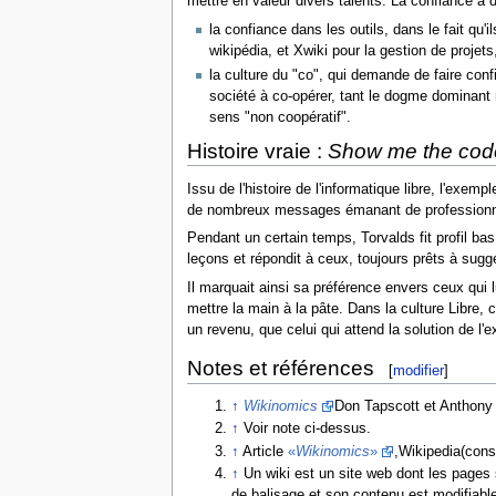
mettre en valeur divers talents. La confiance a 
la confiance dans les outils, dans le fait qu'
wikipédia, et Xwiki pour la gestion de projet
la culture du "co", qui demande de faire co
société à co-opérer, tant le dogme dominant re
sens "non coopératif".
Histoire vraie :
Show me the code
Issu de l'histoire de l'informatique libre, l'exe
de nombreux messages émanant de professionnels
Pendant un certain temps, Torvalds fit profil bas 
leçons et répondit à ceux, toujours prêts à sugg
Il marquait ainsi sa préférence envers ceux qui 
mettre la main à la pâte. Dans la culture Libre,
un revenu, que celui qui attend la solution de l'ex
Notes et références
[
modifier
]
↑
Wikinomics
Don Tapscott et Anthony D
↑
Voir note ci-dessus.
↑
Article
«
Wikinomics
»
,Wikipedia(cons
↑
Un wiki est un site web dont les pages so
de balisage et son contenu est modifiab