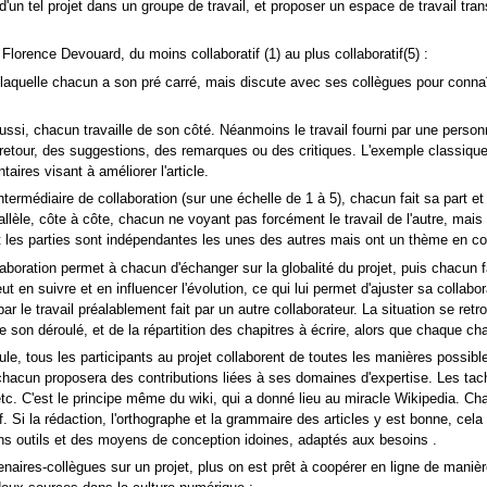
n d'un tel projet dans un groupe de travail, et proposer un espace de travail t
Florence Devouard, du moins collaboratif (1) au plus collaboratif(5) :
laquelle chacun a son pré carré, mais discute avec ses collègues pour connaîtr
ussi, chacun travaille de son côté. Néanmoins le travail fourni par une personn
n retour, des suggestions, des remarques ou des critiques. L'exemple classique e
aires visant à améliorer l'article.
ntermédiaire de collaboration (sur une échelle de 1 à 5), chacun fait sa part
rallèle, côte à côte, chacun ne voyant pas forcément le travail de l'autre, mai
ont les parties sont indépendantes les unes des autres mais ont un thème en 
aboration permet à chacun d'échanger sur la globalité du projet, puis chacun fai
ut en suivre et en influencer l'évolution, ce qui lui permet d'ajuster sa colla
 par le travail préalablement fait par un autre collaborateur. La situation se r
 son déroulé, et de la répartition des chapitres à écrire, alors que chaque ch
le, tous les participants au projet collaborent de toutes les manières possibles
chacun proposera des contributions liées à ses domaines d'expertise. Les tac
etc. C'est le principe même du wiki, qui a donné lieu au miracle Wikipedia. Cha
f. Si la rédaction, l'orthographe et la grammaire des articles y est bonne, cela
ons outils et des moyens de conception idoines, adaptés aux besoins .
naires-collègues sur un projet, plus on est prêt à coopérer en ligne de maniè