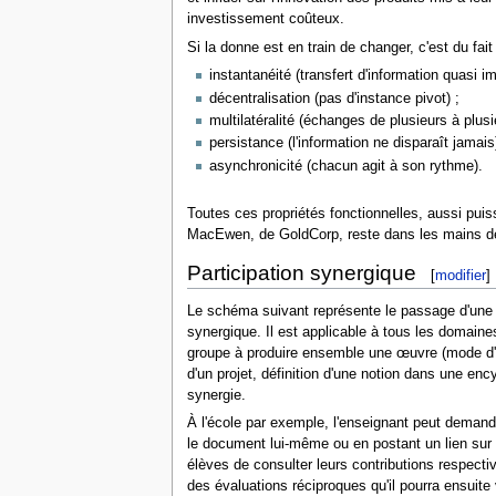
investissement coûteux.
Si la donne est en train de changer, c'est du fa
instantanéité (transfert d'information quasi i
décentralisation (pas d'instance pivot) ;
multilatéralité (échanges de plusieurs à plusi
persistance (l'information ne disparaît jamais)
asynchronicité (chacun agit à son rythme).
Toutes ces propriétés fonctionnelles, aussi puis
MacEwen, de GoldCorp, reste dans les mains des a
Participation synergique
[
modifier
]
Le schéma suivant représente le passage d'une pa
synergique. Il est applicable à tous les domaine
groupe à produire ensemble une œuvre (mode d'
d'un projet, définition d'une notion dans une ency
synergie.
À l'école par exemple, l'enseignant peut demander
le document lui-même ou en postant un lien sur 
élèves de consulter leurs contributions respectiv
des évaluations réciproques qu'il pourra ensuite 