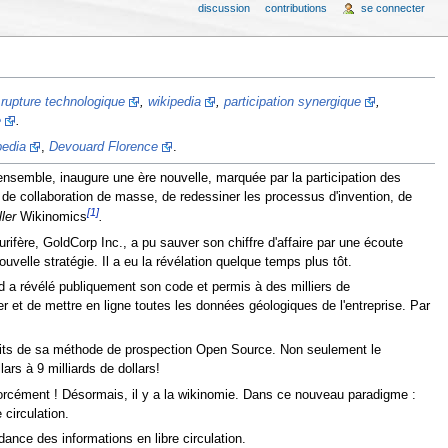
discussion
contributions
se connecter
,
rupture technologique
,
wikipedia
,
participation synergique
,
e
.
pedia
,
Devouard Florence
.
nsemble, inaugure une ère nouvelle, marquée par la participation des
s de collaboration de masse, de redessiner les processus d'invention, de
[1]
ller
Wikinomics
.
fère, GoldCorp Inc., a pu sauver son chiffre d'affaire par une écoute
elle stratégie. Il a eu la révélation quelque temps plus tôt.
ld a révélé publiquement son code et permis à des milliers de
er et de mettre en ligne toutes les données géologiques de l'entreprise. Par
ruits de sa méthode de prospection Open Source. Non seulement le
ars à 9 milliards de dollars!
forcément ! Désormais, il y a la wikinomie. Dans ce nouveau paradigme :
 circulation.
dance des informations en libre circulation.