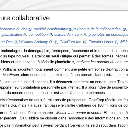
ture collaborative
économie du don
,
société collaborative
,
taxinomie de la collaboration
,
globalisation
,
compétition
,
culture du « co »
,
propriétés du numériqu
ott Don
,
Williams Anthony D
.
,
GoldCorp Inc.
,
Torvalds Linus
,
Wiki
chnologies, la démographie, l'entreprise, l'économie et le monde dans son e
n d'un type nouveau a atteint un seuil critique qui permet à des formes inédite
 biens et des services à l'échelle planétaire »
, écrivent les auteurs du best-se
 Williams racontent notamment comment une petite entreprise d'extraction auri
MacEwen, alors sous pression, explique à son conseil d'administration sa nouv
 réunion pour jeunes dirigeants, il a découvert comment un certain Linus Torva
orter leur contribution personnelle par internet. Il a alors l'idée de rassembl
perts du monde entier. Le résultat est au-delà de ses espérances.
is d'économiser de deux à trois ans de prospection. GoldCorp récolte les f
ts d'or, mais il a aussi fait passé le chiffre d'affaires de 100 millions de doll
oler en éclat une idée bien ancrée :
Mieux vaut garder le secret
. Eh bien, pas 
er perdant ! Sa visibilité se dissout dans l'abondance des informations en libre
pas l'information peut s'avérer perdant ! Sa visibilité se dissout dans l'abon