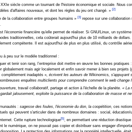
 XXIe siècle comme un tournant de l'histoire économique et sociale. Nous c
[2]
les d'affaires nouveaux, et dont les règles du jeu ont changé. »
[3]
 de la collaboration entre groupes humains »
repose sur une collaboration 
.
t l'économie financière qu'elle permet de réaliser. Si GNU/Linux, un système d
es traditionnelles, cela coûterait aujourd'hui plus de 10 milliards de dollars. 
nt compétente. Il est aujourd'hui de plus en plus utilisé, du contrôle aéri
à peu sur le modèle traditionnel :
nguer et tenir son rang, l’entreprise doit mettre en œuvre les bonnes pratiques 
enser globalement mais agir localement et enfin savoir mener à bien ses projets (
ois complètement inadaptés »
, écrivent les auteurs de
Wikinomics
, s'appuyant 
nombreuses enquêtes multiclients pour comprendre comment le web change l'
verture, travail collaboratif, partage et action à l'échelle de la planète.
« La 
lle gardait jalousement, exploite la puissance de la collaboration de masse 
ommunautés :
sagesse des foules
,
l'économie du don
,
la coopétition
, ces notion
ptuels qui peuvent s'articuler dans de nombreux domaines : social, éducation/
[5]
internet. Cette rupture technologique
, en permettant une réduction drastique 
vant le numérique, on ne pouvait pas copier et distribuer sans engager d'impo
r disposition. La protection des informations par la propriété intellectuelle, éta