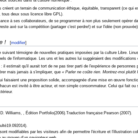
deux sources dans la culture numérique :
ils créent un terrain de communication éthique, équitable, transparent (ce qui 
s, tous deux sous licence libre GPL).
nfiance à ses collaborateurs, de se programmer à non plus seulement opérer 
ste axé sur la compétition (partager c'est perdre!) et sur l'idée (non prouvée) 
 !
[
modifier
]
mple suivant témoigne de nouvelles pratiques imposées par la culture Libre. Linus
 de l'informatique. Les uns et les autres lui suggéraient des modifications
: il estimait qu'il aurait tort de ne pas tirer parti de l'expérience de personne
érer mais jamais à s'impliquer, que
« Parler ne coûte rien. Montrez-moi plutôt
lui faisaient une proposition solide, accompagnée d'une mise en œuvre fonctio
 chacun est invité à être acteur, et non simple consommateur. Celui qui fait 
térieur.
. Williams, , Édition Portfolio(2006).Traduction française:Pearson (2007).
ulté19.092014).
nt modifiables par les visiteurs afin de permettre l'écriture et l'illustration 
le au moyen d’un navigateur web