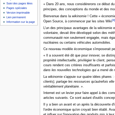
Suivi des pages liées
« Dans 20 ans, nous considérerons ce début du
Pages spéciales
principes, des conceptions du monde et des modè
Version imprimable
Bienvenue dans la
wikinomie
! Cette « économie
Lien permanent
[4]
Open Source, à commencer par les sites Wiki
Information sur la page
L'un des principaux avantages de la wikinomie es
volontaire, devait être développé selon des méthod
communauté non seulement engagée, mais égaleme
nucléaires ou certains véhicules automobiles.
Ce nouveau modèle économique s'imposerait peu 
« Il a souvent été dit que pour innover, se disti
propriété intellectuelle, privilégier le client, p
cours rendent ces critères insuffisants et parf
dans les nouvelles technologies qui a mené de 
La wikinomie s'appuie sur quatre idées phares : ou
clients), partage les ressources qu'autrefois e
véritablement planétaire. »
.
Internet est un levier pour faire appel à des c
articles suivants. Ce sont autant d'outils conce
Il y a bien un avant et un après la découverte d'
l'ordre économique qu'on croyait bien établi. A
et influer sur l'innovation des produits mis à leu