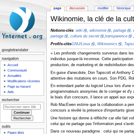
page
discussion
modifier
historique
Wikinomie, la clé de la cul
Aller à :
navigation
,
rechercher
Notions-clés
:
wiki
,
wikinomie
,
partage
,
partage
,
culture du secret
,
transparence
Profils-clés
GNU/Linux
,
Wikinomics
,
Tapsc
googletranslator
« Les profonds changements survenus dans les te
individus jusque-là inconnue. Cette participatio
navigation
production, de marketing et de redistribution des
Accueil
Communauté
En guise d'anecdote, Don Tapscott et Anthony D.
Actualités
attentive des mutations en cours. Son PDG, Rob 
Modifications récentes
En entendant parler du logiciel Linux lors d'une
Page au hasard
programmateurs anonymes de le corriger et d'y app
Aide
le biais d'un concours, il lance un appel aux ex
rechercher
Rob MacEwen estime que la collaboration a perm
concours a révélé la présence d'importants gisemen
Une histoire qui donne à réfléchir car elle fait v
celui qui ne partage pas l'information peut s'avér
outils
Dans ce nouveau paradigme : celui qui ne partage 
Pages liées