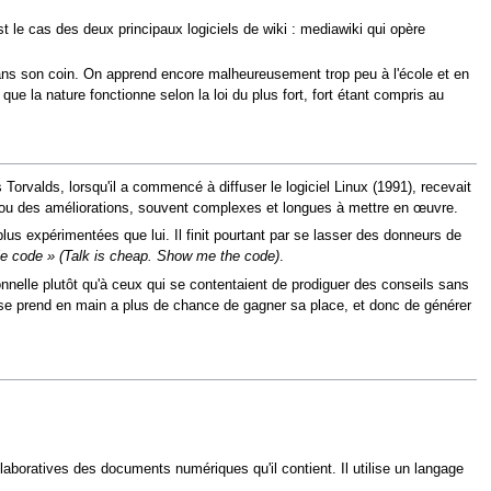
est le cas des deux principaux logiciels de wiki : mediawiki qui opère
dans son coin. On apprend encore malheureusement trop peu à l'école et en
que la nature fonctionne selon la loi du plus fort, fort étant compris au
 Torvalds, lorsqu'il a commencé à diffuser le logiciel Linux (1991), recevait
 ou des améliorations, souvent complexes et longues à mettre en œuvre.
s plus expérimentées que lui. Il finit pourtant par se lasser des donneurs de
 le code » (Talk is cheap. Show me the code)
.
nnelle plutôt qu'à ceux qui se contentaient de prodiguer des conseils sans
ou se prend en main a plus de chance de gagner sa place, et donc de générer
collaboratives des documents numériques qu'il contient. Il utilise un langage