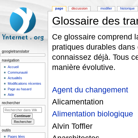
page
discussion
modifier
historique
Glossaire des tra
Aller à :
navigation
,
rechercher
Ce glossaire comprend la
pratiques durables dans 
googletranslator
connaissez déjà. Tous ce
navigation
manière évolutive.
Accueil
Communauté
Actualités
Modifications récentes
Agent du changement
Page au hasard
Aide
Alicamentation
rechercher
Alimentation biologique
Alvin Toffler
outils
Anarchitectes
Pages liées