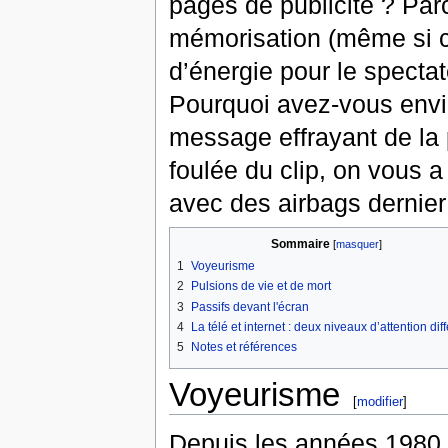
pages de publicité ? Par
mémorisation (même si ce
d’énergie pour le specta
Pourquoi avez-vous envi
message effrayant de la 
foulée du clip, on vous 
avec des airbags dernier c
Sommaire
[
masquer
]
1
Voyeurisme
2
Pulsions de vie et de mort
3
Passifs devant l'écran
4
La télé et internet : deux niveaux d’attention dif
5
Notes et références
Voyeurisme
[
modifier
]
Depuis les années 1980, 