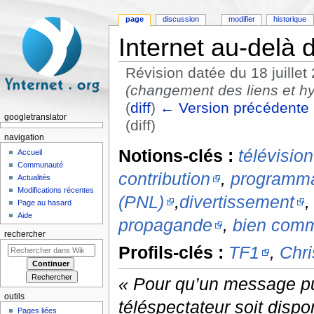
page
discussion
modifier
historique
Internet au-delà d
Révision datée du 18 juille
(changement des liens et hy
(
diff
)
← Version précédente
googletranslator
(diff)
Aller à :
navigation
,
rechercher
navigation
Notions-clés :
télévision
Accueil
Communauté
contribution
,
programmat
Actualités
Modifications récentes
(PNL)
,
divertissement
Page au hasard
Aide
propagande
,
bien com
rechercher
Profils-clés :
TF1
,
Chri
« Pour qu’un message publ
outils
téléspectateur soit dispo
Pages liées