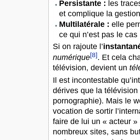
Persistante :
les traces
et complique la gestion
Multilatérale :
elle per
ce qui n’est pas le cas 
Si on rajoute l’
instantané
[8]
numérique
. Et cela c
télévision, devient un
tél
Il est incontestable qu’i
dérives que la télévisio
pornographie). Mais le we
vocation de sortir l’inte
faire de lui un « acteur
nombreux sites, sans but 